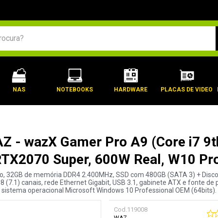
BUSCADOS
NAS
NOTEBOOKS
HARDWARE
PLACAS DE VIDEO
 - wazX Gamer Pro A9 (Core i7 9
TX2070 Super, 600W Real, W10 Pr
ão, 32GB de memória DDR4 2.400MHz, SSD com 480GB (SATA 3) + Disco r
 (7.1) canais, rede Ethernet Gigabit, USB 3.1, gabinete ATX e fonte de
sistema operacional Microsoft Windows 10 Professional OEM (64bits).
Cod.
119008