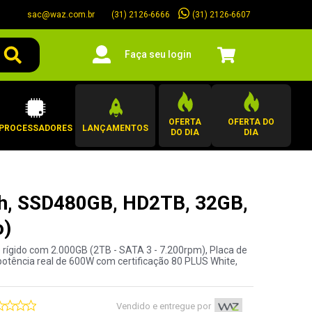
sac@waz.com.br
(31) 2126-6607
(31) 2126-6666
Faça seu login
OFERTA
OFERTA DO
PROCESSADORES
LANÇAMENTOS
DO DIA
DIA
th, SSD480GB, HD2TB, 32GB,
o)
ígido com 2.000GB (2TB - SATA 3 - 7.200rpm), Placa de
 potência real de 600W com certificação 80 PLUS White,
Vendido e entregue por