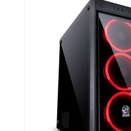
10
º
hd