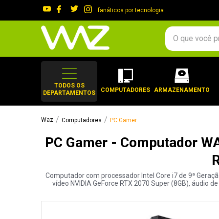
fanáticos por tecnologia
O que você procura?
TERMOS MAIS 
1
º
gabinete
TODOS OS
COMPUTADORES
ARMAZENAMENTO
DEPARTAMENTOS
2
º
keychron
3
º
teclado
Computadores
PC Gamer
4
º
ssd
PC Gamer - Computador WAZ
5
º
openbox
R
6
º
mouse
Computador com processador Intel Core i7 de 9ª Geraç
7
º
jonsbo
vídeo NVIDIA GeForce RTX 2070 Super (8GB), áudio de 8
8
º
fractal
9
º
controle