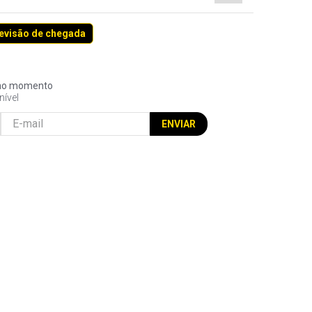
revisão de chegada
l no momento
nível
ENVIAR