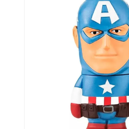
10
º
hd