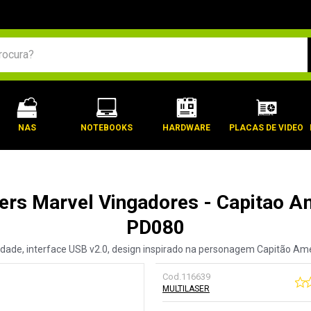
BUSCADOS
NAS
NOTEBOOKS
HARDWARE
PLACAS DE VIDEO
ers Marvel Vingadores - Capitao Ame
PD080
ade, interface USB v2.0, design inspirado na personagem Capitão Ame
Cod.
116639
MULTILASER