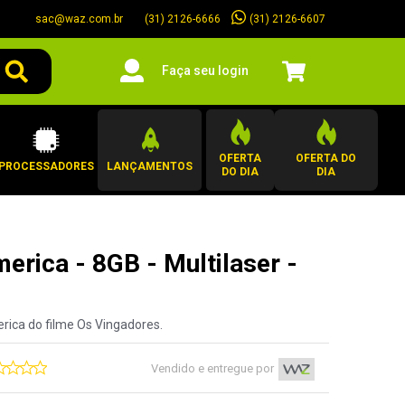
sac@waz.com.br
(31) 2126-6607
(31) 2126-6666
Faça seu login
OFERTA
OFERTA DO
PROCESSADORES
LANÇAMENTOS
DO DIA
DIA
rica - 8GB - Multilaser -
rica do filme Os Vingadores.
Vendido e entregue por