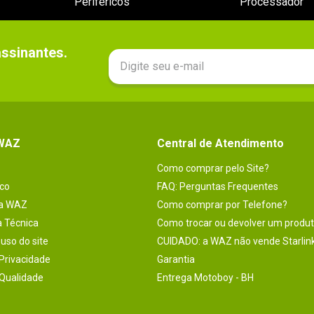
Periféricos
Processador
sinantes.

 WAZ
Central de Atendimento
Como comprar pelo Site?
co
FAQ: Perguntas Frequentes
na WAZ
Como comprar por Telefone?
a Técnica
Como trocar ou devolver um produ
uso do site
CUIDADO: a WAZ não vende Starlin
 Privacidade
Garantia
 Qualidade
Entrega Motoboy - BH