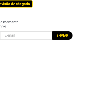
revisão de chegada
l no momento
nível
ENVIAR