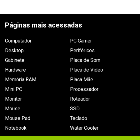
Garantia
12 meses de garantia
Dimensões
Não especificado.
Informações
A garantia deste produto é exercida com o fabricante 
ESCREVER AVALIAÇÃO
Outras
- À prova d'água (até 200 metros)
desde o momento da compra. O prazo de garantia, 
de Garantia
em meses está especificado na nota fiscal. Para 
informações
Páginas mais acessadas
maiores informações, entre em contato com o 
fabricante site suporte-corsair.com.br. Saiba mais em 
www.waz.com.br/garantia
.
Computador
PC Gamer
Desktop
Periféricos
Gabinete
Placa de Som
Hardware
Placa de Video
Memória RAM
Placa Mãe
Mini PC
Processador
Monitor
Roteador
Mouse
SSD
Mouse Pad
Teclado
Notebook
Water Cooler