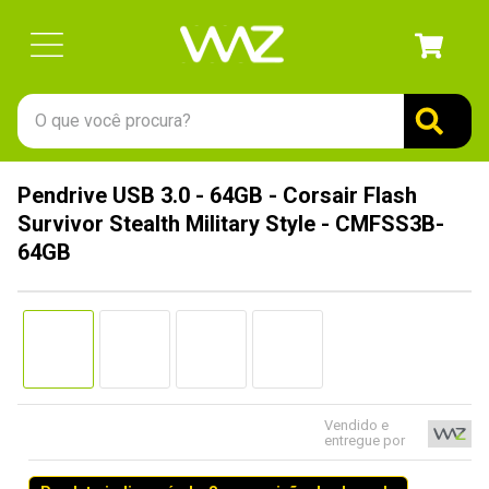
O que você procura?
TERMOS MAIS BUSCADOS
Pendrive USB 3.0 - 64GB - Corsair Flash
1
º
gabinete
Survivor Stealth Military Style - CMFSS3B-
2
º
keychron
64GB
3
º
teclado
4
º
ssd
5
º
openbox
6
º
mouse
Vendido e
7
º
jonsbo
entregue por
8
º
fractal