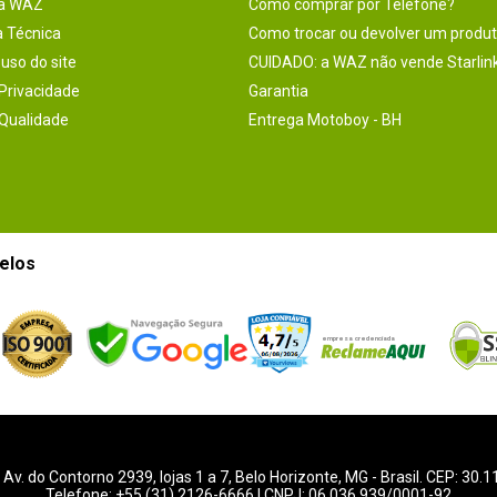
na WAZ
Como comprar por Telefone?
a Técnica
Como trocar ou devolver um produ
uso do site
CUIDADO: a WAZ não vende Starlin
 Privacidade
Garantia
 Qualidade
Entrega Motoboy - BH
elos
-
Av. do Contorno 2939
, lojas 1 a 7,
Belo Horizonte
,
MG
- Brasil. CEP: 30.
Telefone:
+55 (31) 2126-6666
| CNPJ: 06.036.939/0001-92