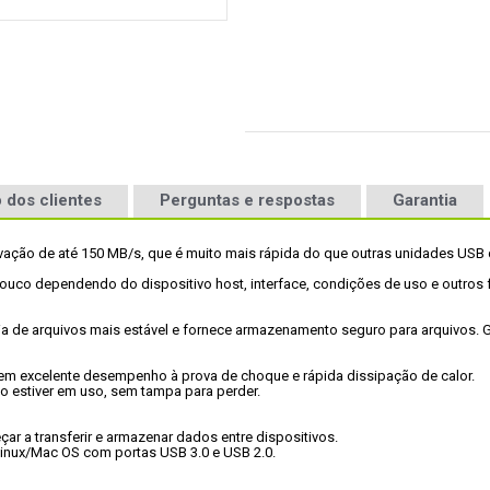
 dos clientes
Perguntas e respostas
Garantia
ravação de até 150 MB/s, que é muito mais rápida do que outras unidades US
co dependendo do dispositivo host, interface, condições de uso e outros fat
cia de arquivos mais estável e fornece armazenamento seguro para arquivos. Ga
 tem excelente desempenho à prova de choque e rápida dissipação de calor.

 estiver em uso, sem tampa para perder.

r a transferir e armazenar dados entre dispositivos.

nux/Mac OS com portas USB 3.0 e USB 2.0.
