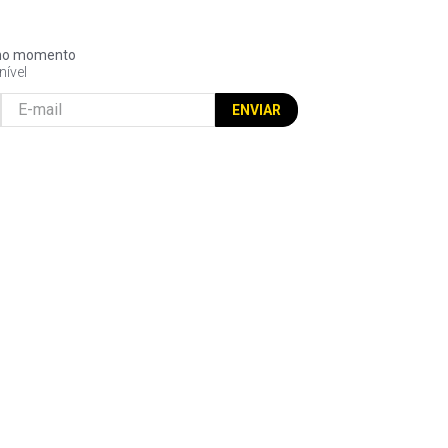
l no momento
nível
ENVIAR