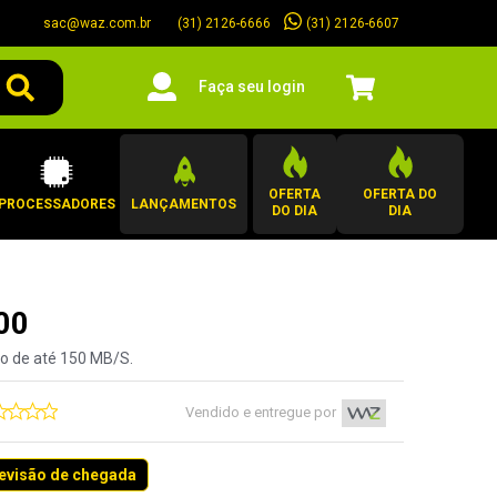
sac@waz.com.br
(31) 2126-6607
(31) 2126-6666
Faça seu login
OFERTA
OFERTA DO
PROCESSADORES
LANÇAMENTOS
DO DIA
DIA
00
ão de até 150 MB/S.
Vendido e entregue por
revisão de chegada