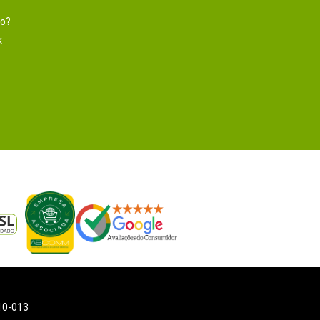
to?
k
110-013