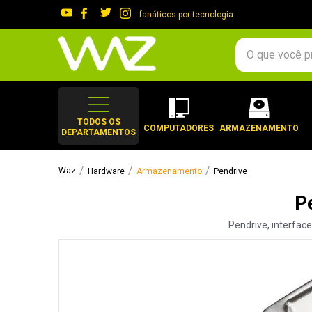
fanáticos por tecnologia
O que você procura?
TERMOS MAIS 
1
º
gabinete
TODOS OS
COMPUTADORES
ARMAZENAMENTO
DEPARTAMENTOS
2
º
keychron
3
º
ssd
Hardware
Armazenamento
Pendrive
4
º
teclado
P
5
º
openbox
Pendrive, interfac
6
º
mouse
7
º
jonsbo
8
º
controle
9
º
noctua