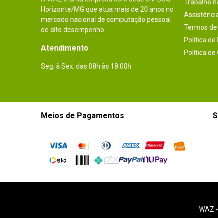
Trabalhe 
Horizonte/MG que atua mais de 20 anos no
Assistênci
mercado nacional de computação pessoal
Termos de 
de alto desempenho.
Política de
Atendimento
Política de
Seg. à Sex. das 08h às 18:00h
Meios de Pagamentos
S
WAZ 