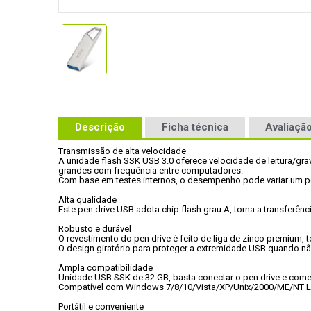
Descrição
Ficha técnica
Avaliação
Transmissão de alta velocidade

A unidade flash SSK USB 3.0 oferece velocidade de leitura/g
grandes com frequência entre computadores.

Com base em testes internos, o desempenho pode variar um pou
Alta qualidade

Este pen drive USB adota chip flash grau A, torna a transferên
Robusto e durável

O revestimento do pen drive é feito de liga de zinco premium,
O design giratório para proteger a extremidade USB quando não
Ampla compatibilidade

Unidade USB SSK de 32 GB, basta conectar o pen drive e começa
Compatível com Windows 7/8/10/Vista/XP/Unix/2000/ME/NT Li
Portátil e conveniente
