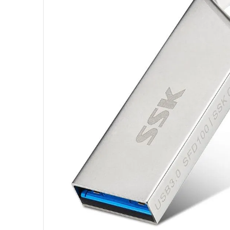
10
º
fractal