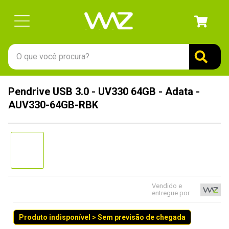
O que você procura?
TERMOS MAIS BUSCADOS
Pendrive USB 3.0 - UV330 64GB - Adata -
1
º
gabinete
AUV330-64GB-RBK
2
º
keychron
3
º
teclado
4
º
ssd
5
º
openbox
6
º
mouse
Vendido e
entregue por
7
º
jonsbo
Produto indisponível > Sem previsão de chegada
8
º
fractal