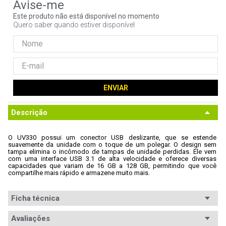
9
º
controle
Este produto não está disponível no momento
Quero saber quando estiver disponível
10
º
hd
ENVIAR
Descrição
O UV330 possui um conector USB deslizante, que se estende 
suavemente da unidade com o toque de um polegar. O design sem 
tampa elimina o incômodo de tampas de unidade perdidas. Ele vem 
com uma interface USB 3.1 de alta velocidade e oferece diversas 
capacidades que variam de 16 GB a 128 GB, permitindo que você 
compartilhe mais rápido e armazene muito mais. 
Ficha técnica
Conteúdo da
Avaliações
1x Pendrive A-DATA UV330 64GB