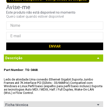
9
º
controle
Este produto não está disponível no momento
10
º
hd
Quero saber quando estiver disponível
ENVIAR
Descrição
Part Number: TG-3468.
Leds de atividade.
Uma conexão Ethernet Gigabit.
Suporta Jumbo 
Frames até 7K.
Interface PCI (32bits - 33/66MHz).
Compatível com 
Windows e Linux.
Perfil baixo (espelho para perfil baixo incluso).
Suporta 
as tecnologias Auto MDI / MDIX, Half / Full Duplex, Wake-On-LAN 
(WoL) e Flow Control.
Ficha técnica