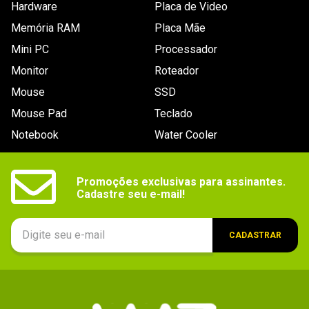
Hardware
Placa de Video
Essa avaliação foi útil?
0
0
Memória RAM
Placa Mãe
Mini PC
Processador
Enviado há
9 anos
Monitor
Roteador
É TP-Link não tem errada. Gostaria
Mouse
SSD
apenas de lembrar que no site da
Mouse Pad
Teclado
REALTEK (fabricante do chipset da
Notebook
Water Cooler
placa de rede) já tem drivers para
Win10 disponíveis.
Promoções exclusivas para assinantes.

Cadastre seu e-mail!
Por
:
Paulo A.
De
:
Mineiros - GO
Essa avaliação foi útil?
0
0
CADASTRAR
Enviado há
8 anos