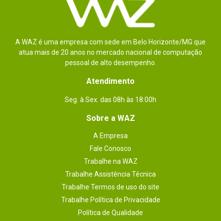
Excelente produto, porém o preço está
puxado.
Por
:
Stefany
A WAZ é uma empresa com sede em Belo Horizonte/MG que
atua mais de 20 anos no mercado nacional de computação
Essa avaliação foi útil?
0
0
pessoal de alto desempenho.
Atendimento
Enviado há
6 anos
Seg. à Sex. das 08h às 18:00h
Produto de qualidade, muito bom. Um
Sobre a WAZ
pouco mais caro mas vale pela
A Empresa
qualidade.
Fale Conosco
Trabalhe na WAZ
Por
:
Mateus D.
De
:
Belo Horizonte - MG
Trabalhe Assistência Técnica
Trabalhe Termos de uso do site
Essa avaliação foi útil?
0
0
Trabalhe Política de Privacidade
Política de Qualidade