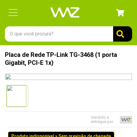
O que você procura?
TERMOS MAIS BUSCADOS
Placa de Rede TP-Link TG-3468 (1 porta
1
º
gabinete
Gigabit, PCI-E 1x)
2
º
keychron
3
º
teclado
4
º
ssd
5
º
openbox
6
º
mouse
Vendido e
entregue por
7
º
jonsbo
8
º
fractal
Produto indisponível > Sem previsão de chegada