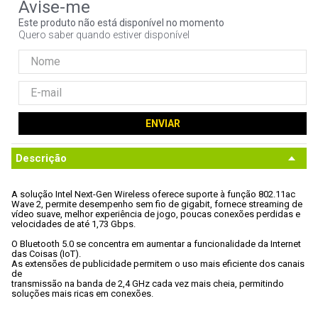
9
º
controle
Este produto não está disponível no momento
Quero saber quando estiver disponível
10
º
hd
ENVIAR
Descrição
A solução Intel Next-Gen Wireless oferece suporte à função 802.11ac

Wave 2, permite desempenho sem fio de gigabit, fornece streaming de

vídeo suave, melhor experiência de jogo, poucas conexões perdidas e

velocidades de até 1,73 Gbps.
O Bluetooth 5.0 se concentra em aumentar a funcionalidade da Internet

das Coisas (IoT). 
As extensões de publicidade permitem o uso mais eficiente dos canais 
de

transmissão na banda de 2,4 GHz cada vez mais cheia, permitindo

soluções mais ricas em conexões.