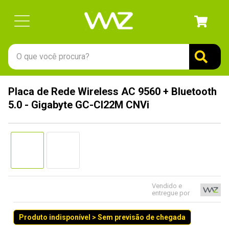
O que você procura?
TERMOS MAIS BUSCADOS
Placa de Rede Wireless AC 9560 + Bluetooth
1
º
gabinete
5.0 - Gigabyte GC-CI22M CNVi
2
º
keychron
3
º
teclado
4
º
ssd
5
º
openbox
6
º
mouse
Vendido e
entregue por
7
º
jonsbo
Produto indisponível > Sem previsão de chegada
8
º
fractal