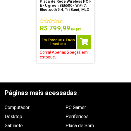
Placa de Rede Wireless PCI-
E - Ugreen BE6500 - WiFi 7,
Bluetooth 5.4, Tri Band, MLO
R$
799
,
99
no pix
Em Estoque > Envio
Imediato
Corra! Apenas
5
peças
em
estoque.
Páginas mais acessadas
Computador
PC Gamer
Desktop
Periféricos
Gabinete
Placa de Som