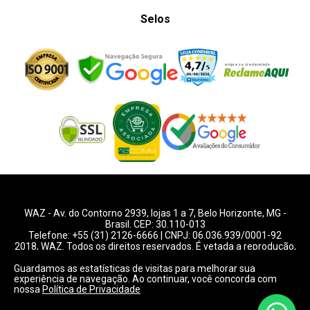
Selos
WAZ -
Av. do Contorno 2939
, lojas 1 a 7,
Belo Horizonte
,
MG
-
Brasil. CEP: 30.110-013
Telefone:
+55 (31) 2126-6666
| CNPJ: 06.036.939/0001-92
2018, WAZ. Todos os direitos reservados. É vetada a reprodução,
total ou parcial deste website.
Guardamos as estatísticas de visitas para melhorar sua
experiência de navegação. Ao continuar, você concorda com
Preços e condições de pagamentos válidos exclusivamente
nossa
Política de Privacidade
para compras pelo website.
Consulte condições na loja.