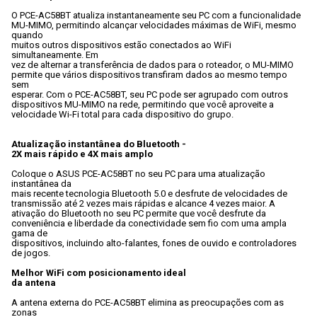
O PCE-AC58BT atualiza instantaneamente seu PC com a funcionalidade

MU-MIMO, permitindo alcançar velocidades máximas de WiFi, mesmo 
quando

muitos outros dispositivos estão conectados ao WiFi 
simultaneamente. Em

vez de alternar a transferência de dados para o roteador, o MU-MIMO

permite que vários dispositivos transfiram dados ao mesmo tempo 
sem

esperar. Com o PCE-AC58BT, seu PC pode ser agrupado com outros

dispositivos MU-MIMO na rede, permitindo que você aproveite a

velocidade Wi-Fi total para cada dispositivo do grupo.
Atualização instantânea do Bluetooth -

2X mais rápido e 4X mais amplo
Coloque o ASUS PCE-AC58BT no seu PC para uma atualização 
instantânea da

mais recente tecnologia Bluetooth 5.0 e desfrute de velocidades de

transmissão até 2 vezes mais rápidas e alcance 4 vezes maior. A

ativação do Bluetooth no seu PC permite que você desfrute da

conveniência e liberdade da conectividade sem fio com uma ampla 
gama de

dispositivos, incluindo alto-falantes, fones de ouvido e controladores

de jogos.
Melhor WiFi com posicionamento ideal

da antena
A antena externa do PCE-AC58BT elimina as preocupações com as 
zonas
