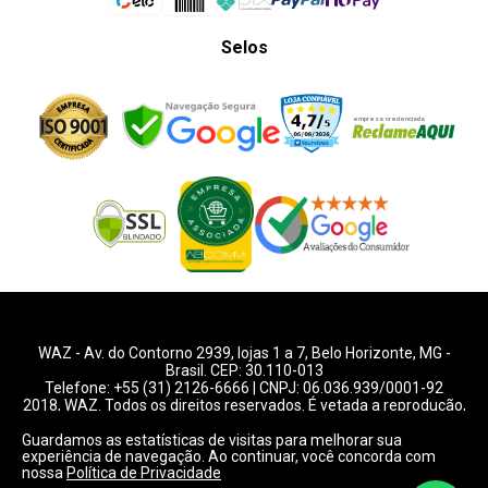
Selos
WAZ -
Av. do Contorno 2939
, lojas 1 a 7,
Belo Horizonte
,
MG
-
Brasil. CEP: 30.110-013
Telefone:
+55 (31) 2126-6666
| CNPJ: 06.036.939/0001-92
2018, WAZ. Todos os direitos reservados. É vetada a reprodução,
total ou parcial deste website.
Guardamos as estatísticas de visitas para melhorar sua
experiência de navegação. Ao continuar, você concorda com
Preços e condições de pagamentos válidos exclusivamente
nossa
Política de Privacidade
para compras pelo website.