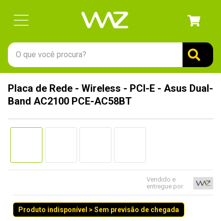
O que você procura?
TERMOS MAIS BUSCADOS
Placa de Rede - Wireless - PCI-E - Asus Dual-
1
º
gabinete
Band AC2100 PCE-AC58BT
2
º
keychron
3
º
ssd
4
º
teclado
5
º
openbox
6
º
mouse
Vendido e
entregue por
7
º
jonsbo
Produto indisponível > Sem previsão de chegada
8
º
controle