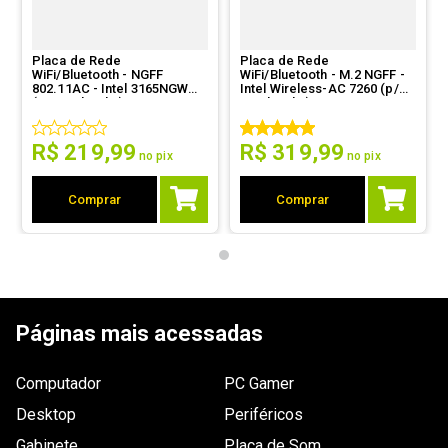
Dimensões
Não especificada.
Outras
Taxa de dados:

Placa de Rede
Placa de Rede
- WiFi 5 (802.11ac): até 433Mbps;

WiFi/Bluetooth - NGFF
WiFi/Bluetooth - M.2 NGFF -
informações
- WiFi 5 (802.11ac): até 1.733Mbps.
802.11AC - Intel 3165NGW
Intel Wireless-AC 7260 (p/
(p/ notebooks)
notebooks)
R$
219
,
99
R$
319
,
99
no pix
no pix
Comprar
Comprar
Páginas mais acessadas
Computador
PC Gamer
Desktop
Periféricos
Gabinete
Placa de Som