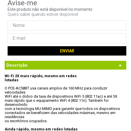
9
º
noctua
Este produto não está disponível no momento
Quero saber quando estiver disponível
10
º
fractal
ENVIAR
Descrição
Wi-Fi 2X mais rápido, mesmo em redes

lotadas
O PCE-AC58BT usa canais amplos de 160 MHz para conduzir 
velocidades

WiFi até o dobro da taxa de dispositivos WiFi 5 (802.11ac) e até 5X

mais rápido que o equipamento WiFi 4 (802.11n). Também foi 
desenvolvido

com a tecnologia MU-MIMO para garantir que todos os dispositivos

conectados se beneficiem das velocidades máximas, mesmo em 
residências

ou escritórios ocupados.
Ainda rápido, mesmo em redes lotadas