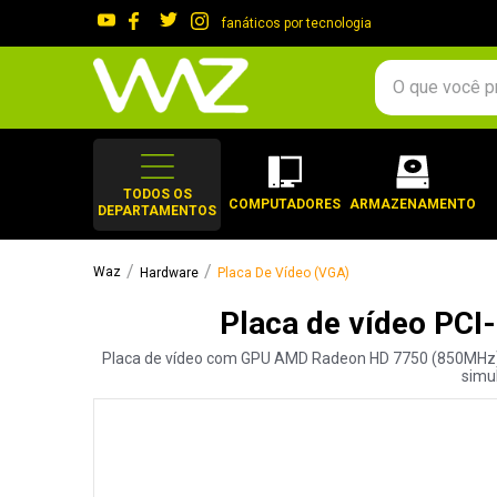
fanáticos por tecnologia
O que você procura?
TERMOS MAIS 
1
º
gabinete
TODOS OS
COMPUTADORES
ARMAZENAMENTO
DEPARTAMENTOS
2
º
keychron
3
º
teclado
Hardware
Placa De Vídeo (VGA)
4
º
ssd
Placa de vídeo PC
5
º
openbox
Placa de vídeo com GPU AMD Radeon HD 7750 (850MHz), 1G
6
º
mouse
simul
7
º
jonsbo
8
º
fractal
9
º
controle