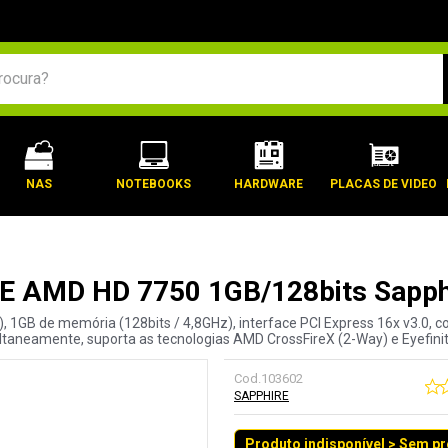
BUSCADOS
NAS
NOTEBOOKS
HARDWARE
PLACAS DE VIDEO
I-E AMD HD 7750 1GB/128bits Sapph
B de memória (128bits / 4,8GHz), interface PCI Express 16x v3.0, cone
taneamente, suporta as tecnologias AMD CrossFireX (2-Way) e Eyefinit
Cod.
103602
SAPPHIRE
Produto indisponível > Sem p