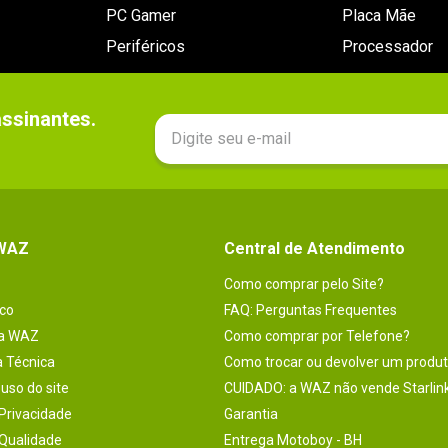
PC Gamer
Placa Mãe
Periféricos
Processador
sinantes.

 WAZ
Central de Atendimento
Como comprar pelo Site?
co
FAQ: Perguntas Frequentes
na WAZ
Como comprar por Telefone?
a Técnica
Como trocar ou devolver um produ
uso do site
CUIDADO: a WAZ não vende Starlin
 Privacidade
Garantia
 Qualidade
Entrega Motoboy - BH