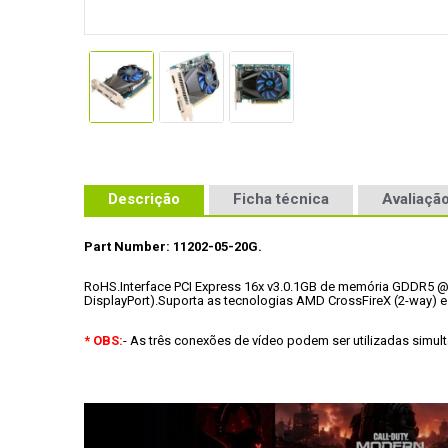
Descrição
Ficha técnica
Avaliação
Part Number: 11202-05-20G.
RoHS.
Interface PCI Express 16x v3.0.
1GB de memória GDDR5 @ 
DisplayPort).
Suporta as tecnologias AMD CrossFireX (2-way) e Ey
* OBS:
- As três conexões de vídeo podem ser utilizadas simul