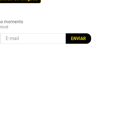
l no momento
nível
ENVIAR