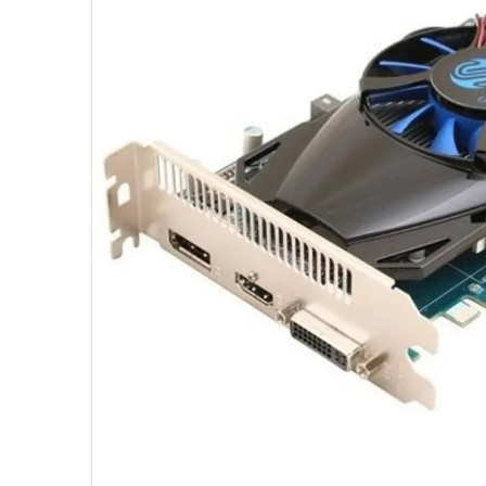
10
º
hd