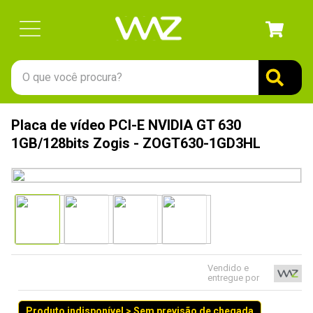
O que você procura?
TERMOS MAIS BUSCADOS
Placa de vídeo PCI-E NVIDIA GT 630
1
º
gabinete
1GB/128bits Zogis - ZOGT630-1GD3HL
2
º
keychron
3
º
teclado
4
º
ssd
5
º
openbox
6
º
mouse
Vendido e
entregue por
7
º
fractal
8
º
controle
Produto indisponível > Sem previsão de chegada