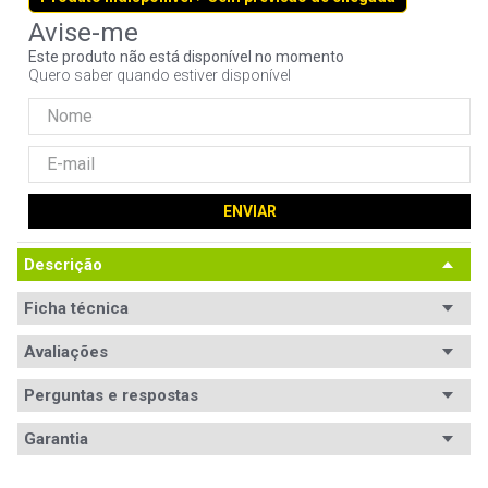
9
º
ventoinha
Este produto não está disponível no momento
10
º
hd
Quero saber quando estiver disponível
ENVIAR
Descrição
Ficha técnica
Avaliações
Perguntas e respostas
Avaliações
Garantia
Tem esse produto? Seja o primeiro a avaliá-lo!