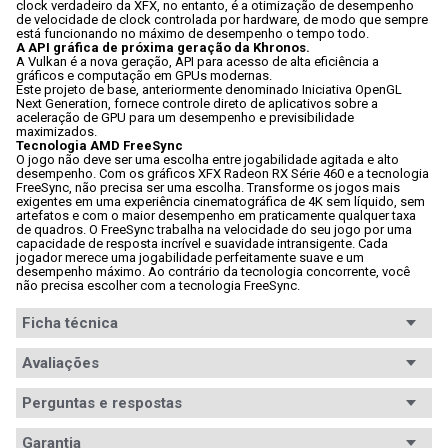
clock verdadeiro da XFX, no entanto, é a otimização de desempenho 
de velocidade de clock controlada por hardware, de modo que sempre 
está funcionando no máximo de desempenho o tempo todo.
A API gráfica de próxima geração da Khronos.
A Vulkan é a nova geração, API para acesso de alta eficiência a 
gráficos e computação em GPUs modernas. 
Este projeto de base, anteriormente denominado Iniciativa OpenGL 
Next Generation, fornece controle direto de aplicativos sobre a 
aceleração de GPU para um desempenho e previsibilidade 
maximizados.
Tecnologia AMD FreeSync
O jogo não deve ser uma escolha entre jogabilidade agitada e alto 
desempenho. Com os gráficos XFX Radeon RX Série 460 e a tecnologia 
FreeSync, não precisa ser uma escolha. Transforme os jogos mais 
exigentes em uma experiência cinematográfica de 4K sem líquido, sem 
artefatos e com o maior desempenho em praticamente qualquer taxa 
de quadros. O FreeSync trabalha na velocidade do seu jogo por uma 
capacidade de resposta incrível e suavidade intransigente. Cada 
jogador merece uma jogabilidade perfeitamente suave e um 
desempenho máximo. Ao contrário da tecnologia concorrente, você 
não precisa escolher com a tecnologia FreeSync.
Ficha técnica
Avaliações
Perguntas e respostas
Avaliações
Garantia