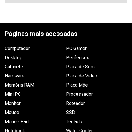
Tem esse produto? Seja o primeiro a avaliá-lo!
ESCREVER AVALIAÇÃO
Páginas mais acessadas
Computador
PC Gamer
Desktop
Periféricos
Gabinete
Placa de Som
Hardware
Placa de Video
Memória RAM
Placa Mãe
Mini PC
Processador
Monitor
Roteador
Mouse
SSD
Mouse Pad
Teclado
Notebook
Water Cooler