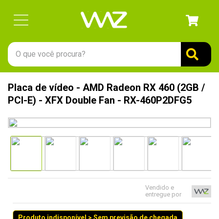
O que você procura?
TERMOS MAIS BUSCADOS
Placa de vídeo - AMD Radeon RX 460 (2GB /
1
º
gabinete
PCI-E) - XFX Double Fan - RX-460P2DFG5
2
º
keychron
3
º
teclado
4
º
ssd
5
º
openbox
6
º
mouse
Vendido e
entregue por
7
º
jonsbo
8
º
fractal
Produto indisponível > Sem previsão de chegada