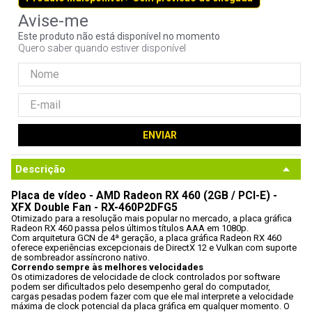
9
º
controle
Este produto não está disponível no momento
10
º
hd
Quero saber quando estiver disponível
ENVIAR
Descrição
Placa de vídeo - AMD Radeon RX 460 (2GB / PCI-E) - 
XFX Double Fan - RX-460P2DFG5
Otimizado para a resolução mais popular no mercado, a placa gráfica 
Radeon RX 460 passa pelos últimos títulos AAA em 1080p. 
Com arquitetura GCN de 4ª geração, a placa gráfica Radeon RX 460 
oferece experiências excepcionais de DirectX 12 e Vulkan com suporte 
de sombreador assíncrono nativo. 
Correndo sempre às melhores velocidades
Os otimizadores de velocidade de clock controlados por software 
podem ser dificultados pelo desempenho geral do computador, 
cargas pesadas podem fazer com que ele mal interprete a velocidade 
máxima de clock potencial da placa gráfica em qualquer momento. O 