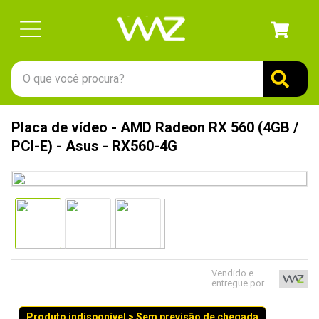
O que você procura?
TERMOS MAIS BUSCADOS
Placa de vídeo - AMD Radeon RX 560 (4GB /
1
º
gabinete
PCI-E) - Asus - RX560-4G
2
º
keychron
3
º
teclado
4
º
ssd
5
º
openbox
6
º
mouse
Vendido e
entregue por
7
º
jonsbo
8
º
fractal
Produto indisponível > Sem previsão de chegada