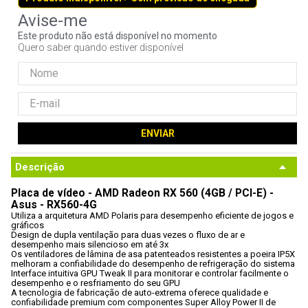
9
º
controle
Este produto não está disponível no momento
10
º
hd
Quero saber quando estiver disponível
ENVIAR
Descrição
Placa de vídeo - AMD Radeon RX 560 (4GB / PCI-E) - 
Asus - RX560-4G
Utiliza a arquitetura AMD Polaris para desempenho eficiente de jogos e 
gráficos
Design de dupla ventilação para duas vezes o fluxo de ar e 
desempenho mais silencioso em até 3x
Os ventiladores de lâmina de asa patenteados resistentes a poeira IP5X 
melhoram a confiabilidade do desempenho de refrigeração do sistema
Interface intuitiva GPU Tweak II para monitorar e controlar facilmente o 
desempenho e o resfriamento do seu GPU
A tecnologia de fabricação de auto-extrema oferece qualidade e 
confiabilidade premium com componentes Super Alloy Power II de 