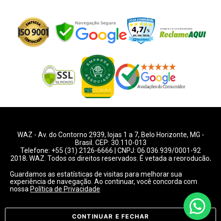
WAZ -
Av. do Contorno 2939
, lojas 1 a 7,
Belo Horizonte
,
MG
-
Brasil. CEP: 30.110-013
Telefone:
+55 (31) 2126-6666
| CNPJ: 06.036.939/0001-92
2018, WAZ. Todos os direitos reservados. É vetada a reprodução,
total ou parcial deste website.
Guardamos as estatísticas de visitas para melhorar sua
experiência de navegação. Ao continuar, você concorda com
Preços e condições de pagamentos válidos exclusivamente
nossa
Política de Privacidade
para compras pelo website.
Consulte condições na loja.
CONTINUAR E FECHAR