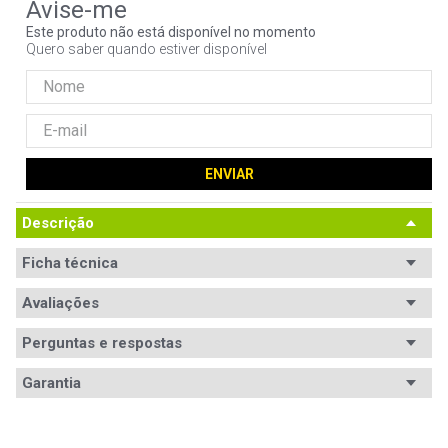
9
º
controle
Este produto não está disponível no momento
Quero saber quando estiver disponível
10
º
jonsbo
ENVIAR
Descrição
Ficha técnica
Fabricante
Avaliações
AMD
(GPU)
Perguntas e respostas
Especificações
- Clock base: 1.560MHz 

Avaliações
- Boost Clock: 1.591 Mhz 

(GPU)
Garantia
- Memory Bus: 256 bits
Tem esse produto? Seja o primeiro a avaliá-lo!
Garantia
Memória
12 meses de garantia
8GB
(VRAM)