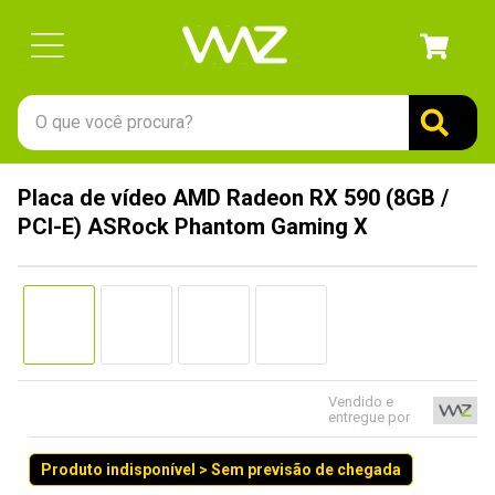
O que você procura?
TERMOS MAIS BUSCADOS
Placa de vídeo AMD Radeon RX 590 (8GB /
1
º
gabinete
PCI-E) ASRock Phantom Gaming X
2
º
keychron
3
º
teclado
4
º
ssd
5
º
openbox
6
º
mouse
Vendido e
entregue por
7
º
fractal
Produto indisponível > Sem previsão de chegada
8
º
hd