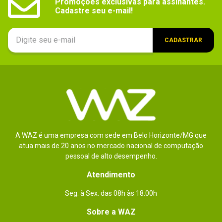
Conteúdo da
1x Placa de vídeo RX 590 ASrock Phantom Gaming 
Promoções exclusivas para assinantes.

X
embalagem
Cadastre seu e-mail!
CADASTRAR
A WAZ é uma empresa com sede em Belo Horizonte/MG que
atua mais de 20 anos no mercado nacional de computação
pessoal de alto desempenho.
Atendimento
Seg. à Sex. das 08h às 18:00h
Sobre a WAZ