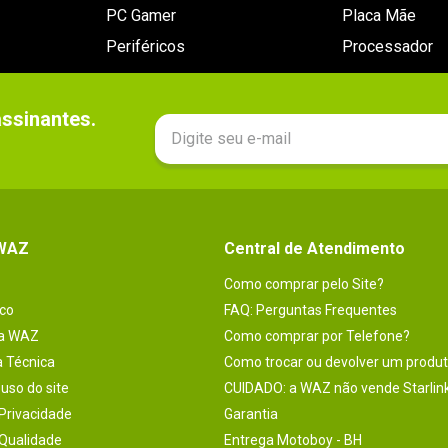
PC Gamer
Placa Mãe
Periféricos
Processador
sinantes.

 WAZ
Central de Atendimento
Como comprar pelo Site?
co
FAQ: Perguntas Frequentes
na WAZ
Como comprar por Telefone?
a Técnica
Como trocar ou devolver um produ
uso do site
CUIDADO: a WAZ não vende Starlin
 Privacidade
Garantia
 Qualidade
Entrega Motoboy - BH