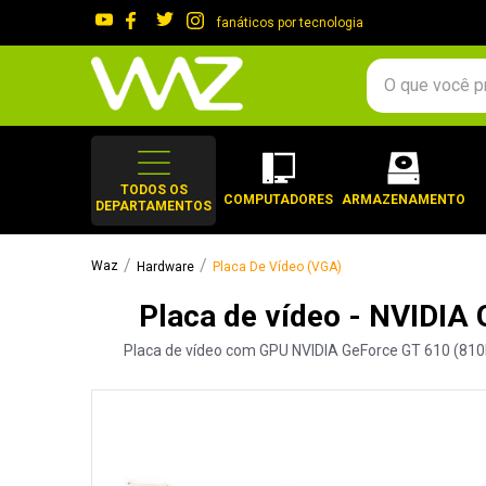
fanáticos por tecnologia
O que você procura?
TERMOS MAIS 
1
º
gabinete
TODOS OS
COMPUTADORES
ARMAZENAMENTO
DEPARTAMENTOS
2
º
keychron
3
º
teclado
Hardware
Placa De Vídeo (VGA)
4
º
ssd
Placa de vídeo - NVIDIA
5
º
openbox
Placa de vídeo com GPU NVIDIA GeForce GT 610 (810MH
6
º
mouse
7
º
fractal
8
º
hd
9
º
controle