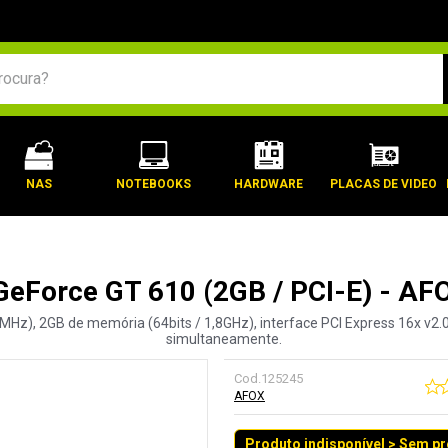
BUSCADOS
NAS
NOTEBOOKS
HARDWARE
PLACAS DE VIDEO
 GeForce GT 610 (2GB / PCI-E) - 
z), 2GB de memória (64bits / 1,8GHz), interface PCI Express 16x v2.0,
simultaneamente.
Cod.
125245
AFOX
Produto indisponível > Sem p