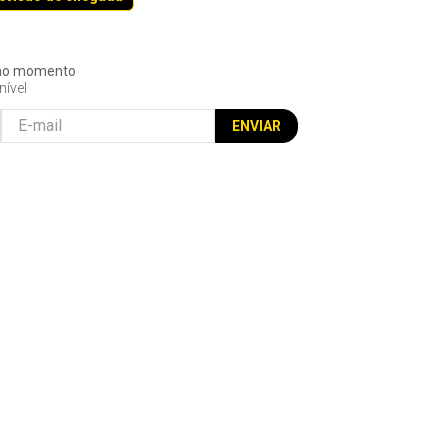
l no momento
nível
ENVIAR