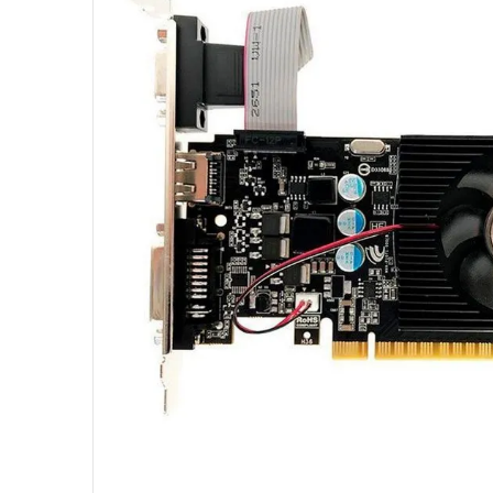
10
º
jonsbo