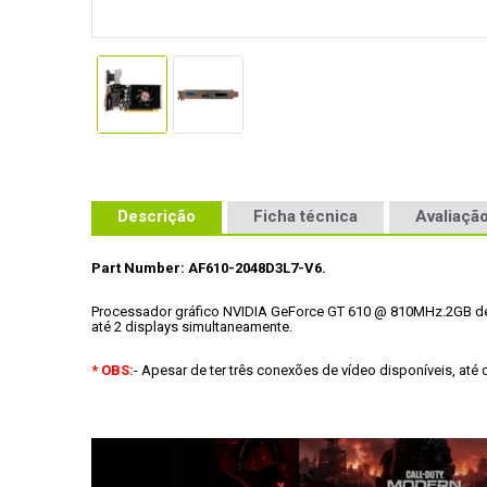
Descrição
Ficha técnica
Avaliação
Part Number: AF610-2048D3L7-V6.
Processador gráfico NVIDIA GeForce GT 610 @ 810MHz.
2GB d
até 2 displays simultaneamente.
* OBS:
- Apesar de ter três conexões de vídeo disponíveis, até