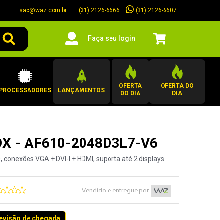
sac@waz.com.br
(31) 2126-6607
(31) 2126-6666
Faça seu login
OFERTA
OFERTA DO
PROCESSADORES
LANÇAMENTOS
DO DIA
DIA
AFOX - AF610-2048D3L7-V6
 conexões VGA + DVI-I + HDMI, suporta até 2 displays
Vendido e entregue por
revisão de chegada