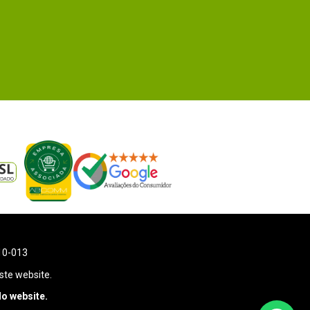
110-013
ste website.
o website.