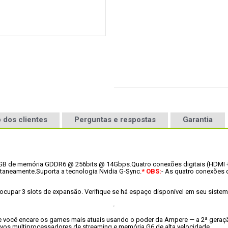
 dos clientes
Perguntas e respostas
Garantia
GB de memória GDDR6 @ 256bits @ 14Gbps.
Quatro conexões digitais (HDMI +
ltaneamente.
Suporta a tecnologia Nvidia G-Sync.
* OBS:
- As quatro conexões 
cupar 3 slots de expansão. Verifique se há espaço disponível em seu sistema
e você encare os games mais atuais usando o poder da Ampere — a 2ª geraç
ovos multiprocessadores de streaming e memória G6 de alta velocidade.