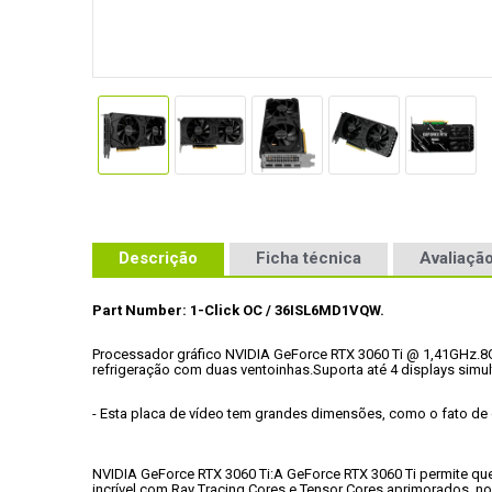
Descrição
Ficha técnica
Avaliação
Part Number: 1-Click OC / 36ISL6MD1VQW.
Processador gráfico NVIDIA GeForce RTX 3060 Ti @ 1,41GHz.
8
refrigeração com duas ventoinhas.
Suporta até 4 displays simu
- Esta placa de vídeo tem grandes dimensões, como o fato de o
NVIDIA GeForce RTX 3060 Ti:
A GeForce RTX 3060 Ti permite qu
incrível com Ray Tracing Cores e Tensor Cores aprimorados, n