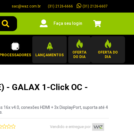
sac@waz.com.br
(31) 2126-6607
(31) 2126-6666
Faça seu login
OFERTA
OFERTA DO
PROCESSADORES
LANÇAMENTOS
DO DIA
DIA
E) - GALAX 1-Click OC -
 16x v4.0, conexões HDMI + 3x DisplayPort, suporta até 4
s.
Vendido e entregue por