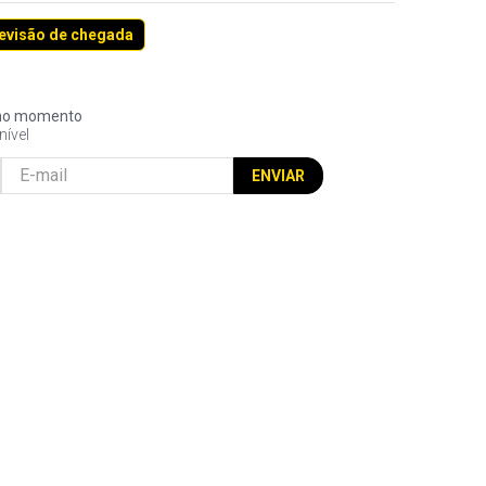
revisão de chegada
l no momento
nível
ENVIAR