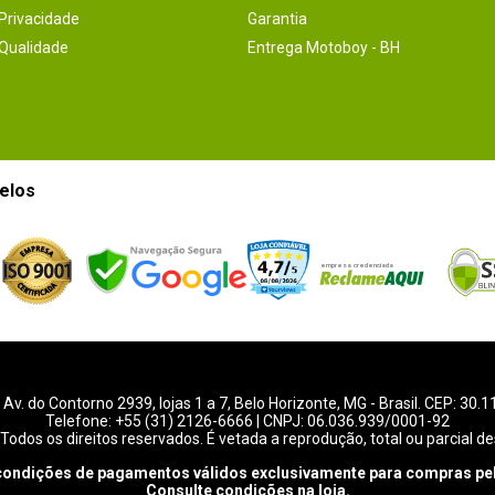
 Privacidade
Garantia
 Qualidade
Entrega Motoboy - BH
elos
-
Av. do Contorno 2939
, lojas 1 a 7,
Belo Horizonte
,
MG
- Brasil. CEP: 30.
Telefone:
+55 (31) 2126-6666
| CNPJ: 06.036.939/0001-92
Todos os direitos reservados. É vetada a reprodução, total ou parcial de
condições de pagamentos válidos exclusivamente para compras pel
Consulte condições na loja.