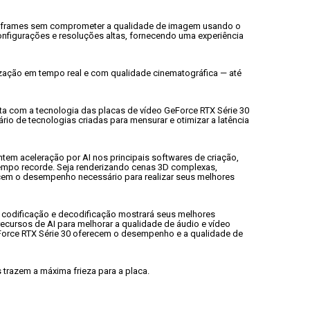
de frames sem comprometer a qualidade de imagem usando o 
figurações e resoluções altas, fornecendo uma experiência 
ização em tempo real e com qualidade cinematográfica — até 
ta com a tecnologia das placas de vídeo GeForce RTX Série 30 
io de tecnologias criadas para mensurar e otimizar a latência 
ntem aceleração por AI nos principais softwares de criação, 
empo recorde. Seja renderizando cenas 3D complexas, 
ecem o desempenho necessário para realizar seus melhores 
a codificação e decodificação mostrará seus melhores 
cursos de AI para melhorar a qualidade de áudio e vídeo 
Force RTX Série 30 oferecem o desempenho e a qualidade de 
 trazem a máxima frieza para a placa.