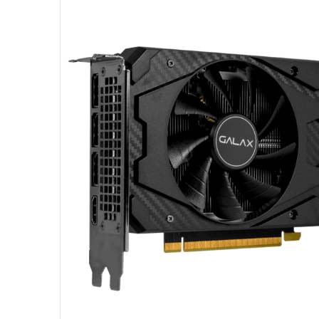
10
º
hd