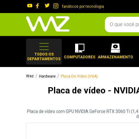
fanáticos por tecnologia
O que você procura?
TERMOS MAIS 
1
º
gabinete
TODOS OS
COMPUTADORES
ARMAZENAMENTO
DEPARTAMENTOS
2
º
keychron
3
º
teclado
Hardware
Placa De Vídeo (VGA)
4
º
ssd
Placa de vídeo - NVIDI
5
º
openbox
6
º
mouse
Placa de vídeo com GPU NVIDIA GeForce RTX 3060 Ti (1,41
7
º
jonsbo
d
8
º
fractal
9
º
controle