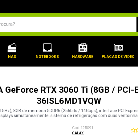
BUSCADOS
NAS
NOTEBOOKS
HARDWARE
PLACAS DE VIDEO
A GeForce RTX 3060 Ti (8GB / PCI-
36ISL6MD1VQW
GHz), 8GB de memória GDDR6 (256bits / 14Gbps), interface PCI Express
isplays simultaneamente, sistema de refrigeração com duas ventoinha
Cod.
125091
GALAX