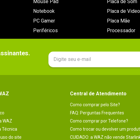
Mouse Pad
Placa de Som
Notebook
Placa de Video
PC Gamer
Placa Mãe
Periféricos
Processador
sinantes.

 WAZ
Central de Atendimento
Como comprar pelo Site?
co
FAQ: Perguntas Frequentes
na WAZ
Como comprar por Telefone?
a Técnica
Como trocar ou devolver um produ
uso do site
CUIDADO: a WAZ não vende Starlin