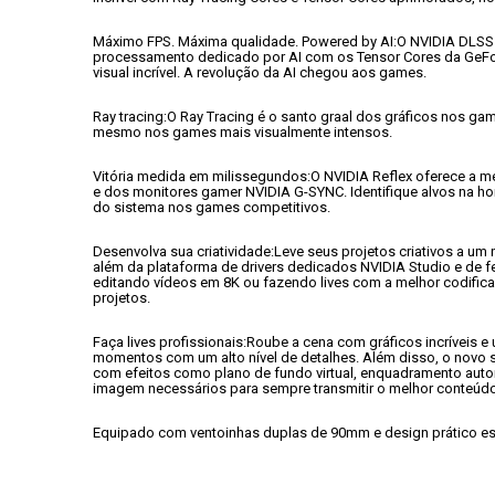
Máximo FPS. Máxima qualidade. Powered by AI:
O NVIDIA DLSS 
processamento dedicado por AI com os Tensor Cores da GeFor
visual incrível. A revolução da AI chegou aos games.
Ray tracing:
O Ray Tracing é o santo graal dos gráficos nos ga
mesmo nos games mais visualmente intensos.
Vitória medida em milissegundos:
O NVIDIA Reflex oferece a m
e dos monitores gamer NVIDIA G-SYNC. Identifique alvos na hor
do sistema nos games competitivos.
Desenvolva sua criatividade:
Leve seus projetos criativos a um 
além da plataforma de drivers dedicados NVIDIA Studio e de 
editando vídeos em 8K ou fazendo lives com a melhor codific
projetos.
Faça lives profissionais:
Roube a cena com gráficos incríveis e
momentos com um alto nível de detalhes. Além disso, o novo 
com efeitos como plano de fundo virtual, enquadramento aut
imagem necessários para sempre transmitir o melhor conteúdo
Equipado com ventoinhas duplas de 90mm e design prático espec