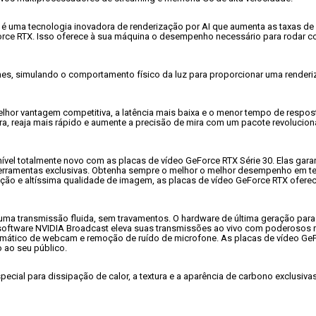
é uma tecnologia inovadora de renderização por AI que aumenta as taxas 
ce RTX. Isso oferece à sua máquina o desempenho necessário para rodar con
mes, simulando o comportamento físico da luz para proporcionar uma render
elhor vantagem competitiva, a latência mais baixa e o menor tempo de respos
a, reaja mais rápido e aumente a precisão de mira com um pacote revolucionár
nível totalmente novo com as placas de vídeo GeForce RTX Série 30. Elas gara
ferramentas exclusivas. Obtenha sempre o melhor o melhor desempenho em t
ação e altíssima qualidade de imagem, as placas de vídeo GeForce RTX ofer
 uma transmissão fluida, sem travamentos. O hardware de última geração par
software NVIDIA Broadcast eleva suas transmissões ao vivo com poderosos re
omático de webcam e remoção de ruído de microfone. As placas de vídeo Ge
 ao seu público.
ial para dissipação de calor, a textura e a aparência de carbono exclusivas