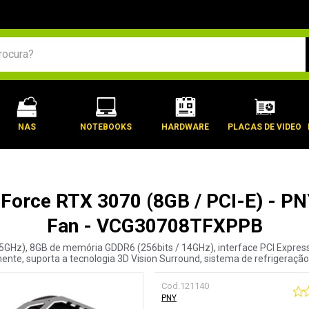
BUSCADOS
NAS
NOTEBOOKS
HARDWARE
PLACAS DE VIDEO
eForce RTX 3070 (8GB / PCI-E) - P
Fan - VCG30708TFXPPB
GHz), 8GB de memória GDDR6 (256bits / 14GHz), interface PCI Express 1
ente, suporta a tecnologia 3D Vision Surround, sistema de refrigeração
Cod.
121140
PNY