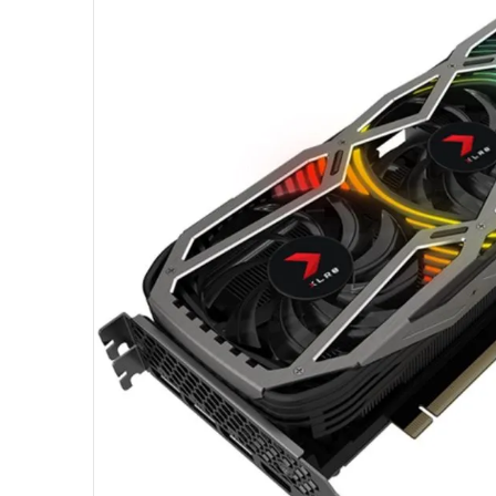
10
º
ventoinha