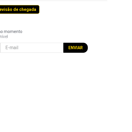
revisão de chegada
l no momento
nível
ENVIAR