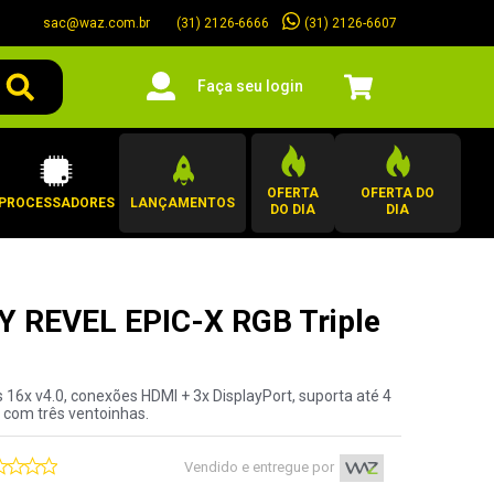
sac@waz.com.br
(31) 2126-6607
(31) 2126-6666
Faça seu login
OFERTA
OFERTA DO
PROCESSADORES
LANÇAMENTOS
DO DIA
DIA
NY REVEL EPIC-X RGB Triple
6x v4.0, conexões HDMI + 3x DisplayPort, suporta até 4
 com três ventoinhas.
Vendido e entregue por