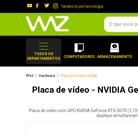
fanáticos por tecnologia
O que você procura?
TERMOS MAIS 
1
º
gabinete
TODOS OS
COMPUTADORES
ARMAZENAMENTO
DEPARTAMENTOS
2
º
keychron
3
º
teclado
Hardware
Placa De Vídeo (VGA)
4
º
ssd
Placa de vídeo - NVIDIA G
5
º
openbox
6
º
jonsbo
Placa de vídeo com GPU NVIDIA GeForce RTX 3070 (1,725
7
º
mouse
displays simultaneam
8
º
controle
9
º
fractal