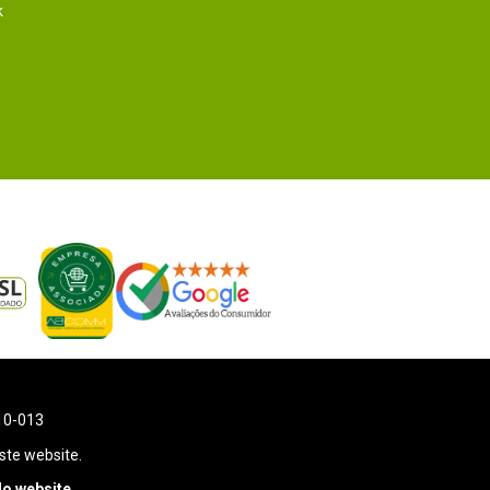
k
110-013
ste website.
o website.