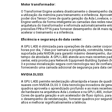
Motor transformador:
O Transformer Engine acelera drasticamente o desempenho da 
a utilização da memória para treinamento e inferência. Aprovei
poder dos Tensor Cores de quarta geração da Ada Lovelace, o
Engine verifica de forma inteligente as camadas das redes neur
arquitetura do transformador e reformula automaticamente entr
precisões FP8 e FP16 para fornecer desempenho de IA mais ráp
acelerar o treinamento e a inferência.
Eficiência e segurança do data center:
A GPU L40S é otimizada para operações de data center corpora
horas por dia, 7 dias por semana e projetada, construída, testa
suportada pela NVIDIA para garantir máximo desempenho, dura
tempo de atividade. A GPU L40S atende aos mais recentes pad
center, está pronta para Network Equipment-Building System (N
3 e possui inicialização segura com tecnologia raiz de confianç
fornecendo uma camada adicional de segurança para data cen
NVIDIA DLSS3:
A GPU L40S permite renderização ultrarrápida e taxas de quadr
suaves com NVIDIA DLSS 3. Esta tecnologia inovadora de gera
quadros aproveita o aprendizado profundo e as mais recentes
de hardware na arquitetura Ada Lovelace e na GPU L40S, inclui
Cores de quarta geração e um acelerador de fluxo óptico, para
o desempenho de renderização, fornecer quadros por segundo
altos e melhorar significativamente a latência.
