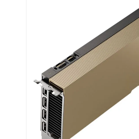
10
º
hd