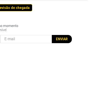
revisão de chegada
l no momento
nível
ENVIAR