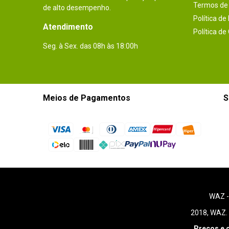
Termos de 
de alto desempenho.
Política de
Atendimento
Política de
Seg. à Sex. das 08h às 18:00h
Meios de Pagamentos
S
WAZ 
2018, WAZ. 
Preços e 