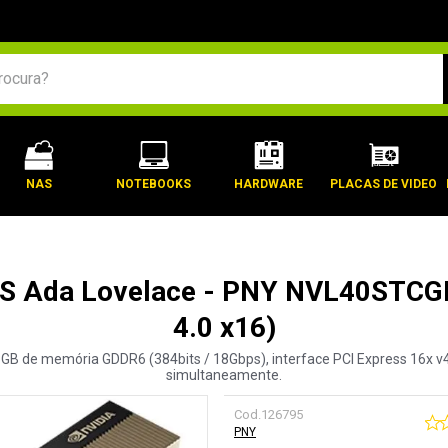
BUSCADOS
NAS
NOTEBOOKS
HARDWARE
PLACAS DE VIDEO
40S Ada Lovelace - PNY NVL40STCG
4.0 x16)
GB de memória GDDR6 (384bits / 18Gbps), interface PCI Express 16x v4.0
simultaneamente.
Cod.
126795
PNY