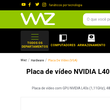
fanáticos por tecnologia
O que você procura?
TERMOS MAIS 
1
º
gabinete
TODOS OS
COMPUTADORES
ARMAZENAMENTO
DEPARTAMENTOS
2
º
keychron
3
º
teclado
Hardware
Placa De Vídeo (VGA)
4
º
ssd
Placa de vídeo NVIDIA L
5
º
openbox
6
º
mouse
Placa de vídeo com GPU NVIDIA L40s (1,11GHz), 48
7
º
jonsbo
8
º
fractal
9
º
controle