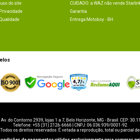
uso do site
CUIDADO: a WAZ não vende Starlin
 Privacidade
Garantia
 Qualidade
Entrega Motoboy - BH
elos
-
Av. do Contorno 2939
, lojas 1 a 7,
Belo Horizonte
,
MG
- Brasil. CEP: 30.
Telefone:
+55 (31) 2126-6666
| CNPJ: 06.036.939/0001-92
Todos os direitos reservados. É vetada a reprodução, total ou parcial de
condições de pagamentos válidos exclusivamente para compras pel