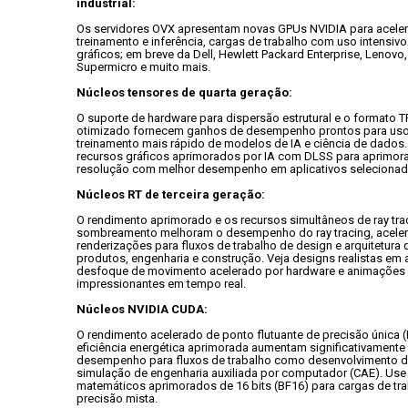
industrial:
Os servidores OVX apresentam novas GPUs NVIDIA para acelera
treinamento e inferência, cargas de trabalho com uso intensivo 
gráficos; em breve da Dell, Hewlett Packard Enterprise, Lenovo,

Supermicro e muito mais.
Núcleos tensores de quarta geração:
O suporte de hardware para dispersão estrutural e o formato T
otimizado fornecem ganhos de desempenho prontos para uso 
treinamento mais rápido de modelos de IA e ciência de dados. 
recursos gráficos aprimorados por IA com DLSS para aprimorar
resolução com melhor desempenho em aplicativos selecionad
Núcleos RT de terceira geração:
O rendimento aprimorado e os recursos simultâneos de ray trac
sombreamento melhoram o desempenho do ray tracing, aceler
renderizações para fluxos de trabalho de design e arquitetura d
produtos, engenharia e construção. Veja designs realistas em
desfoque de movimento acelerado por hardware e animações

impressionantes em tempo real.
Núcleos NVIDIA CUDA:
O rendimento acelerado de ponto flutuante de precisão única (F
eficiência energética aprimorada aumentam significativamente 
desempenho para fluxos de trabalho como desenvolvimento d
simulação de engenharia auxiliada por computador (CAE). Use 
matemáticos aprimorados de 16 bits (BF16) para cargas de tra
precisão mista.