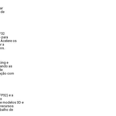
r

de

F32

para

Acelere os

 a

os.
ing e

ando as

e

 ação com

P32) e a

o

e modelos 3D e

recursos

balho de
