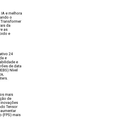
IA e melhora

tando o

 Transformer

ais da

e as

ido e

tivo 24

da e

bilidade e

rões de data

EBS) Nível

a,

ters.
os mais

ção de

 inovações

ndo Tensor

 aumentar

 (FPS) mais
