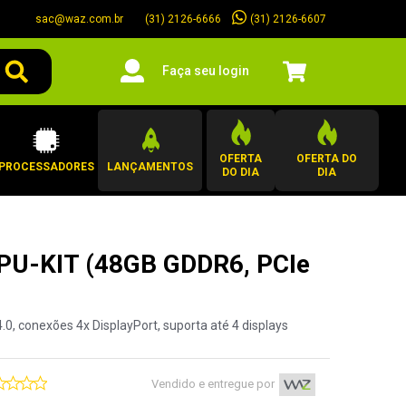
sac@waz.com.br
(31) 2126-6607
(31) 2126-6666
Faça seu login
OFERTA
OFERTA DO
PROCESSADORES
LANÇAMENTOS
DO DIA
DIA
PU-KIT (48GB GDDR6, PCIe
, conexões 4x DisplayPort, suporta até 4 displays
Vendido e entregue por