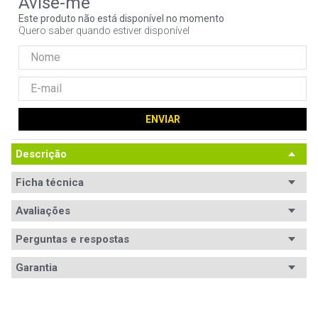
9
º
fractal
Este produto não está disponível no momento
Quero saber quando estiver disponível
10
º
ventoinha
ENVIAR
Descrição
Ficha técnica
Avaliações
Perguntas e respostas
Avaliações
Garantia
Garantia
12 meses de garantia
5
estrelas
1