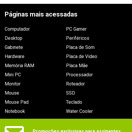
4
estrelas
0
5.00
3
estrelas
0
2
estrelas
0
1
avaliação
Páginas mais acessadas
1
estrela
0
Computador
PC Gamer
Desktop
Periféricos
Gabinete
Placa de Som
Ordernar por:
Mais antigos primeiro
Hardware
Placa de Video
Memória RAM
Placa Mãe
Mini PC
Processador
Enviado há
9 anos
Monitor
Roteador
Produto ótimo e fácil de montar, ótimo
Mouse
SSD
desempenho.
Mouse Pad
Teclado
Notebook
Water Cooler
Por
:
Marcel B.
De
:
Cuiabá - MT
Essa avaliação foi útil?
0
0
Promoções exclusivas para assinantes.
