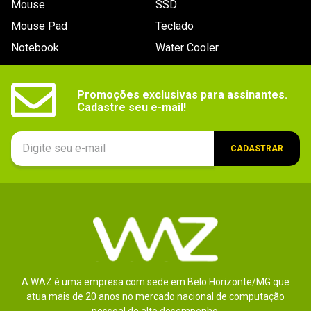
Mouse
SSD
9
º
controle
Mouse Pad
Teclado
10
º
hd
Notebook
Water Cooler
Promoções exclusivas para assinantes.

Cadastre seu e-mail!
CADASTRAR
A WAZ é uma empresa com sede em Belo Horizonte/MG que
atua mais de 20 anos no mercado nacional de computação