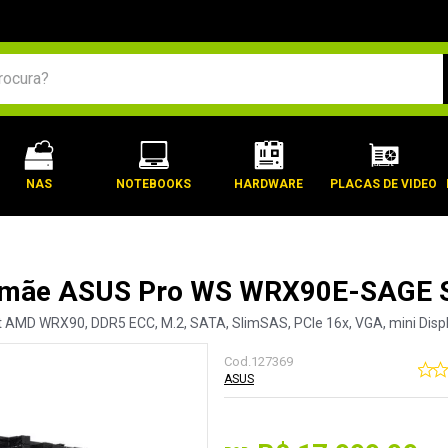
BUSCADOS
NAS
NOTEBOOKS
HARDWARE
PLACAS DE VIDEO
 mãe ASUS Pro WS WRX90E-SAGE 
t AMD WRX90, DDR5 ECC, M.2, SATA, SlimSAS, PCIe 16x, VGA, mini Displa
Cod.
127369
ASUS