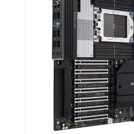
10
º
hd