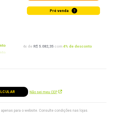
?
Pré venda
nto
4
x de
R$ 5.082,35
com
4
% de desconto
nto
onto
Não sei meu CEP
apenas para o website. Consulte condições nas lojas.