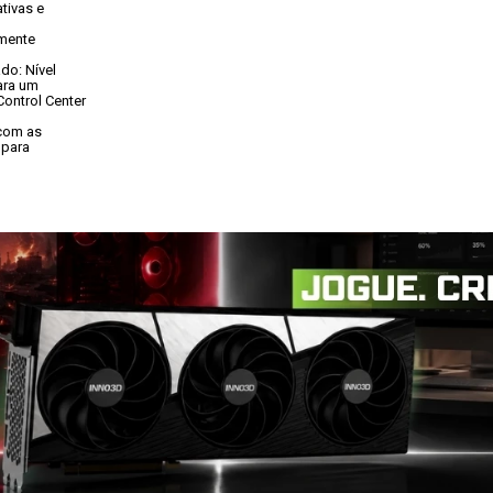
ivas e

mente

o: Nível

ra um

ntrol Center

com as

para
