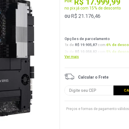
R$
17
.
999
,
99
POR:
no pix já com 15% de desconto
R$
21
.
176
,
46
OU
Opções de parcelamento
1
x de
R$ 19.905,87
com
6
% de desco
2
x de
R$ 10.058,82
com
5
% de desco
Ver mais
3
x de
R$ 6.741,17
com
4.5
% de desc
Preços e formas de pagamento válidos 