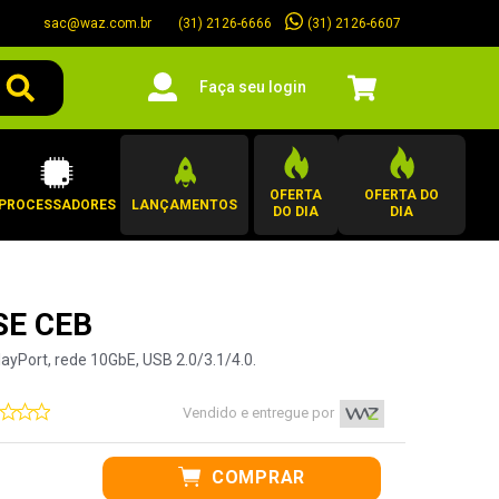
sac@waz.com.br
(31) 2126-6607
(31) 2126-6666
Faça seu login
OFERTA
OFERTA DO
PROCESSADORES
LANÇAMENTOS
DO DIA
DIA
SE CEB
yPort, rede 10GbE, USB 2.0/3.1/4.0.
Vendido e entregue por
COMPRAR