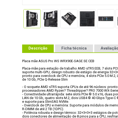
Descrição
Ficha técnica
Avaliação
Placa mãe ASUS Pro WS WRX90E-SAGE SE CEB
Placa-mãe para estação de trabalho AMD sTR5 EEB, 7 slots PCIe 
suporte multi-GPU, design robusto de estágio de energia 32+3+
pronto para overclock de CPU e memória, 4 slots PCIe 5.0 M.2, 
de 10 Gb, PCIe Q-Release Slim
- O soquete AMD sTR5 suporta CPUs de até 96 núcleos: pronto 
processadores AMD Ryzen? Threadripper? PRO 7000 WX-Serie
- Conectividade ultrarrápida: sete slots PCIe ® 5.0 x16, duas por
LAN de 10 Gb, quatro slots M.2, dois USB4 ® 40 Gbps Type-C ®
e suporte para SlimSAS NVMe.
- Overclock de CPU e memória: Suporte para módulos de memó
R-DIMM de até 2 TB (1DPC).
- Potência robusta e design térmico: 32+3+3+3 estágios de pot
dois conectores de alimentação de 8 pinos para a CPU, resfri