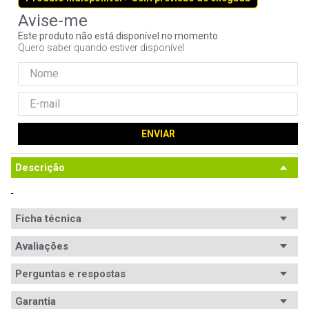
9
º
controle
Este produto não está disponível no momento
10
º
hd
Quero saber quando estiver disponível
ENVIAR
Descrição
-
Ficha técnica
Chipset
Avaliações
Intel Z370
Conteúdo da
1x Placa-Mãe

Perguntas e respostas
1x Espelho I/O

embalagem
Avaliações
2x Cabos SATA

Garantia
1x Parafuso p/ slot M.2
