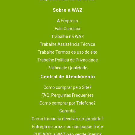
Iluminação Led
Sim
Sobre a WAZ
USB
Não especificadas
A Empresa
Dimensões
17.0cm x 17.0cm
Fale Conosco
Trabalhe na WAZ
Plataforma
INTEL
Trabalhe Assistência Técnica
Trabalhe Termos de uso do site
Trabalhe Política de Privacidade
Política de Qualidade
Central de Atendimento
Como comprar pelo Site?
FAQ: Perguntas Frequentes
Como comprar por Telefone?
Garantia
Como trocar ou devolver um produto?
Entrega no prazo: ou não pague frete
CUIDADO: a WAZ não vende Starlink