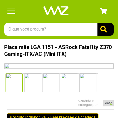
O que você procura?
TERMOS MAIS BUSCADOS
Placa mãe LGA 1151 - ASRock Fatal1ty Z370
1
º
gabinete
Gaming-ITX/AC (Mini ITX)
2
º
keychron
3
º
teclado
4
º
ssd
5
º
openbox
6
º
mouse
Vendido e
entregue por
7
º
jonsbo
8
º
fractal
Produto indisponível > Sem previsão de chegada