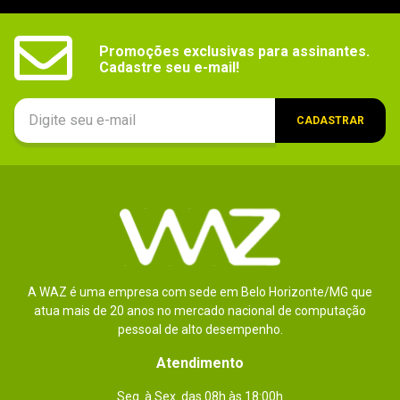
interfaces
Conectividade
RJ-45 Ethernet 1GbE, Wi-Fi, Bluetooth
Promoções exclusivas para assinantes.

Cadastre seu e-mail!
Conexões
6x Conectores 3.5mm P2, 1x Conector S/PDIF, 1x 
Porta DisplayPort, 1x Porta HDMI, 1x Portas PS/2 
traseiras
Combo, 1x Porta RJ-45, 6x Portas USB v3.1, 1x 
Conector Thunderbolt
CADASTRAR
Conexões
1x Conector EATX 24-pinos, 1x Conector ATX 12V 
8-pinos, 1x Conector Chassis Intrusion, 1x 
internas
Conector painel do sistema, 1x Conector painel 
frontal áudio, 1x Conector RGB / ARGB, 1x 
Conector USBv2.0, 1x Conector USBv3.1, 1x 
Conector ventoinha CPU, 1x Conector ventoinha 
do Sistema
Processador
Integrado Intel
gráfico
A WAZ é uma empresa com sede em Belo Horizonte/MG que
Slots de
atua mais de 20 anos no mercado nacional de computação
1x Slot PCI Express 16x
expansão
pessoal de alto desempenho.
Sistema de
7.1 Canais
Atendimento
áudio
Seg. à Sex. das 08h às 18:00h