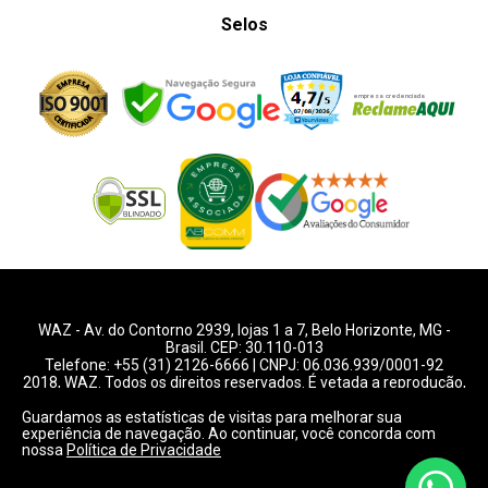
Selos
WAZ -
Av. do Contorno 2939
, lojas 1 a 7,
Belo Horizonte
,
MG
-
Brasil. CEP: 30.110-013
Telefone:
+55 (31) 2126-6666
| CNPJ: 06.036.939/0001-92
2018, WAZ. Todos os direitos reservados. É vetada a reprodução,
total ou parcial deste website.
Guardamos as estatísticas de visitas para melhorar sua
experiência de navegação. Ao continuar, você concorda com
Preços e condições de pagamentos válidos exclusivamente
nossa
Política de Privacidade
para compras pelo website.
Consulte condições na loja.