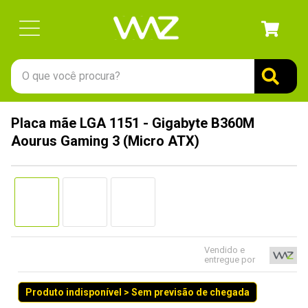
O que você procura?
TERMOS MAIS BUSCADOS
Placa mãe LGA 1151 - Gigabyte B360M
1
º
gabinete
Aourus Gaming 3 (Micro ATX)
2
º
keychron
3
º
ssd
4
º
teclado
5
º
openbox
6
º
mouse
Vendido e
entregue por
7
º
jonsbo
Produto indisponível > Sem previsão de chegada
8
º
controle