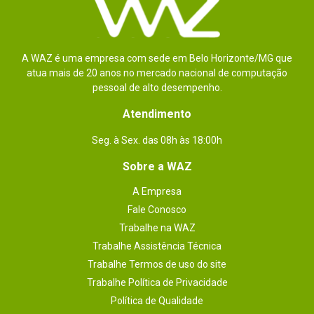
Slots de
1x Slot PCI Express 1x, 2x Slots PCI Express 16x
expansão
A WAZ é uma empresa com sede em Belo Horizonte/MG que
Sistema de
7.1 Canais
atua mais de 20 anos no mercado nacional de computação
áudio
pessoal de alto desempenho.
Iluminação Led
Sim
Atendimento
USB
1x Porta USB 3.1 Gen 2 Tipo-A (vermelha) no 
painel traseiro

Seg. à Sex. das 08h às 18:00h
5x Portas USB 3.1 Gen 1 (3x portas no painel 
traseiro, 2x portas disponíveis através do 
Sobre a WAZ
conector USB interno)

6x Portas USB 2.0 / 1.1 (2x portas no painel 
traseiro, 4x portas disponíveis através dos 
A Empresa
conectores USB internos)
Fale Conosco
Dimensões
24,4 cm x 23,0 cm
Trabalhe na WAZ
Trabalhe Assistência Técnica
Outras
Flash de 2 x 128 Mbit

Uso do BIOS UEFI AMI licenciado

informações
Trabalhe Termos de uso do site
Suporte para DualBIOS ™

PnP 1.0a, DMI 2.7, WfM 2.0, SM BIOS 2.7, ACPI 5.0
Trabalhe Política de Privacidade
Política de Qualidade
Plataforma
INTEL