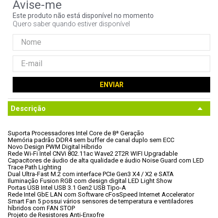
9
º
noctua
Este produto não está disponível no momento
Quero saber quando estiver disponível
10
º
fractal
ENVIAR
Descrição
Suporta Processadores Intel Core de 8ª Geração
Memória padrão DDR4 sem buffer de canal duplo sem ECC
Novo Design PWM Digital Híbrido
Rede Wi-Fi Intel CNVi 802.11ac Wave2 2T2R WIFI Upgradable
Capacitores de áudio de alta qualidade e áudio Noise Guard com LED

Trace Path Lighting
Dual Ultra-Fast M.2 com interface PCIe Gen3 X4 / X2 e SATA
Iluminação Fusion RGB com design digital LED Light Show
Portas USB Intel USB 3.1 Gen2 USB Tipo-A
Rede Intel GbE LAN com Software cFosSpeed Internet Accelerator
Smart Fan 5 possui vários sensores de temperatura e ventiladores

híbridos com FAN STOP
Projeto de Resistores Anti-Enxofre