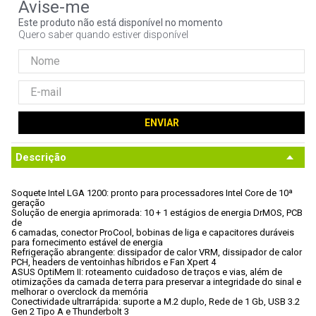
9
º
noctua
Este produto não está disponível no momento
Quero saber quando estiver disponível
10
º
fractal
ENVIAR
Descrição
Soquete Intel LGA 1200: pronto para processadores Intel Core de 10ª

geração
Solução de energia aprimorada: 10 + 1 estágios de energia DrMOS, PCB 
de

6 camadas, conector ProCool, bobinas de liga e capacitores duráveis

para fornecimento estável de energia
Refrigeração abrangente: dissipador de calor VRM, dissipador de calor

PCH, headers de ventoinhas híbridos e Fan Xpert 4
ASUS OptiMem II: roteamento cuidadoso de traços e vias, além de

otimizações da camada de terra para preservar a integridade do sinal e

melhorar o overclock da memória
Conectividade ultrarrápida: suporte a M.2 duplo, Rede de 1 Gb, USB 3.2

Gen 2 Tipo A e Thunderbolt 3