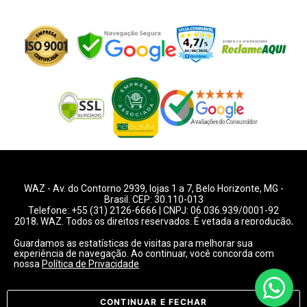
WAZ -
Av. do Contorno 2939
, lojas 1 a 7,
Belo Horizonte
,
MG
-
Brasil. CEP: 30.110-013
Telefone:
+55 (31) 2126-6666
| CNPJ: 06.036.939/0001-92
2018, WAZ. Todos os direitos reservados. É vetada a reprodução,
total ou parcial deste website.
Guardamos as estatísticas de visitas para melhorar sua
experiência de navegação. Ao continuar, você concorda com
Preços e condições de pagamentos válidos exclusivamente
nossa
Política de Privacidade
para compras pelo website.
Consulte condições na loja.
CONTINUAR E FECHAR