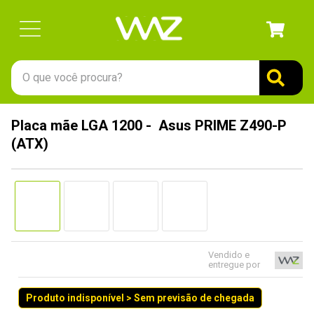
O que você procura?
TERMOS MAIS BUSCADOS
Placa mãe LGA 1200 - Asus PRIME Z490-P
1
º
gabinete
(ATX)
2
º
keychron
3
º
ssd
4
º
teclado
5
º
openbox
6
º
mouse
Vendido e
entregue por
7
º
jonsbo
Produto indisponível > Sem previsão de chegada
8
º
controle