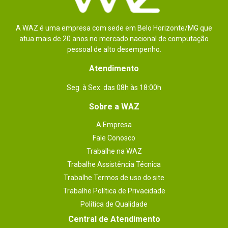
Iluminação Led
Não
A WAZ é uma empresa com sede em Belo Horizonte/MG que
USB
Portas USB Traseiras (Total 6 )

atua mais de 20 anos no mercado nacional de computação
2 x porta(s) USB 3.2 Gen 2 (2 x Tipo-A)

pessoal de alto desempenho.
2 x porta(s) USB 3.2 Gen 1 (2 x Tipo-A)

2 x porta(s) USB 2.0 (2 x Tipo-A)

Atendimento
Portas USB Frontais (Total 8 )

4 x porta(s) USB 3.2 Gen 1

4 x porta(s) USB 2.0
Seg. à Sex. das 08h às 18:00h
Dimensões
30.5 cm por 23.4 cm
Sobre a WAZ
Outras
128 Mb Flash ROM, UEFI AMI BIOS
A Empresa
informações
Fale Conosco
Plataforma
Trabalhe na WAZ
INTEL
Trabalhe Assistência Técnica
Trabalhe Termos de uso do site
Trabalhe Política de Privacidade
Política de Qualidade
Central de Atendimento