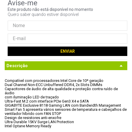
9
º
noctua
Este produto não está disponível no momento
Quero saber quando estiver disponível
10
º
fractal
ENVIAR
Descrição
Compatível com processadores Intel Core de 10ª geração
Dual Channel Non-ECC Unbuffered DDR4, 2x Slots DIMMs
Capacitores de áudio de alta qualidade e proteção contra ruído de 
áudio

com iluminação LED de traçado
Ultra-Fast M.2 com interface PCIe Gen3 X4 e SATA
GIGABYTE Exclusive 8118 Gaming LAN com Bandwidth Management
Smart Fan 5 apresenta vários sensores de temperatura e cabeçalhos de

ventilador híbrido com FAN STOP
Design de resistores anti-enxofre
Ultra Durable 15KV Surge LAN Protection
Intel Optane Memory Ready