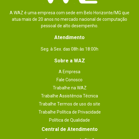
M.2
Processador
Integrado Intel
A WAZ é uma empresa com sede em Belo Horizonte/MG que
gráfico
atua mais de 20 anos no mercado nacional de computação
pessoal de alto desempenho.
Slots de
1x Slot PCI Express 1x, 1x Slot PCI Express 16x
expansão
Atendimento
Sistema de
7.1 Canais
Seg. à Sex. das 08h às 18:00h
áudio
Sobre a WAZ
Iluminação Led
Não
A Empresa
USB
6x Portas USB 3.2 Gen 1 (4 portas no painel 
Fale Conosco
traseiro, 2 portas disponíveis através do conector 
USB interno)

Trabalhe na WAZ
6x Portas USB 2.0 / 1.1 (2 portas no painel 
traseiro, 4 portas disponíveis através dos 
Trabalhe Assistência Técnica
conectores USB internos)
Trabalhe Termos de uso do site
Dimensões
22,6 cm x 18,5 cm
Trabalhe Política de Privacidade
Política de Qualidade
Outras
BIOS:

1x 128 Mbit flash

informações
Central de Atendimento
Uso de AMI UEFI BIOS licenciado

PnP 1.0a, DMI 2.7, WfM 2.0, SM BIOS 2.7, ACPI 5.0