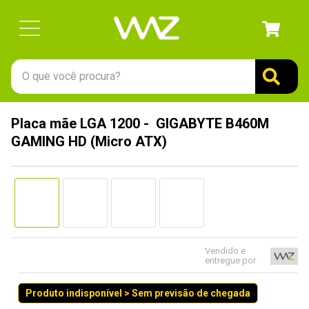
O que você procura?
TERMOS MAIS BUSCADOS
Placa mãe LGA 1200 - GIGABYTE B460M
1
º
gabinete
GAMING HD (Micro ATX)
2
º
keychron
3
º
ssd
4
º
teclado
5
º
openbox
6
º
mouse
Vendido e
entregue por
7
º
jonsbo
Produto indisponível > Sem previsão de chegada
8
º
controle