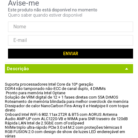
9
º
noctua
Este produto não está disponível no momento
Quero saber quando estiver disponível
10
º
fractal
ENVIAR
Descrição
Suporta processadores Intel Core da 10ª geração
DDR4 não tamponado não-ECC de canal duplo, 4 DIMMs
 Pronto para memória Intel Optane
Solução de VRM digital de 12 + 1 fases diretas com 55A DrMOS
Roteamento de memória blindada para melhor overclock de memória
Dissipador de calor NanoCarbon Fins-Array II e Heatpipe II com toque

direto
Onboard Intel WiFi 6 802.11ax 2T2R & BT5 com AORUS Antenna
Áudio AMP-UP com ALC1220-VB e WIMA para SNR traseiro de 120dB
Rápida LAN Intel de 2.5GbE com cFosSpeed
NVMe triplo ultra-rápido PCIe 3.0 x4 M.2 com proteções térmicas II
RGB FUSION 2.0 com design de show de luzes LED endereçável em 
várias
