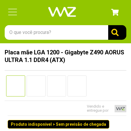
O que você procura?
TERMOS MAIS BUSCADOS
Placa mãe LGA 1200 - Gigabyte Z490 AORUS
1
º
gabinete
ULTRA 1.1 DDR4 (ATX)
2
º
keychron
3
º
ssd
4
º
teclado
5
º
openbox
6
º
mouse
Vendido e
entregue por
7
º
jonsbo
Produto indisponível > Sem previsão de chegada
8
º
controle