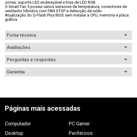
zonas, suporte LED endereçável e tiras de LED RGB
O Smart Fan 5 possui vários sensores de temperatura, conectores de

ventilador híbridos com FAN STOP e detecção de ruído
Atualização do Q-Flash Plus BIOS sem instalar a CPU, memória e placa

gráfica
Ficha técnica
Chipset
Avaliações
Intel Z490
Conteúdo da
Não especificado
Perguntas e respostas
embalagem
Avaliações
Garantia
Socket
LGA1200
Tem esse produto? Seja o primeiro a avaliá-lo!
Garantia
12 meses de garantia
Processadores
Intel Celeron, Intel Core i3, Intel Core i5, Intel Core 
i7, Intel Core i9, Intel Pentium
suportados
Informações
O prazo de garantia, em meses está especificado na 
ESCREVER AVALIAÇÃO
nota fiscal. Em até 7 dias após a emissão da NF, a 
de Garantia
garantia desse produto é exercida diretamente na 
Padrão
ATX
Páginas mais acessadas
WAZ. Após esse prazo, entre em contato com o 
fabricante pelo: www.gigabyte.com/br/Support Saiba 
Padrão de
DDR4
mais em: 
www.waz.com.br/garantia
.
Memória
Computador
PC Gamer
Desktop
Periféricos
Especificações
4 Slots DDR4 DIMM que suportam até 128 GB 