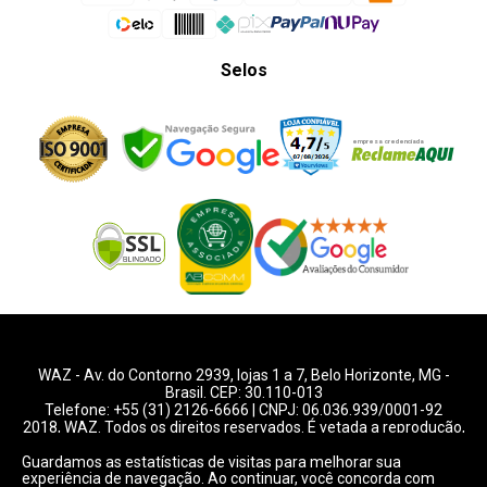
Selos
WAZ -
Av. do Contorno 2939
, lojas 1 a 7,
Belo Horizonte
,
MG
-
Brasil. CEP: 30.110-013
Telefone:
+55 (31) 2126-6666
| CNPJ: 06.036.939/0001-92
2018, WAZ. Todos os direitos reservados. É vetada a reprodução,
total ou parcial deste website.
Guardamos as estatísticas de visitas para melhorar sua
experiência de navegação. Ao continuar, você concorda com
Preços e condições de pagamentos válidos exclusivamente