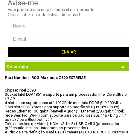
9
º
controle
Este produto não está disponível no momento
Quero saber quando estiver disponível
10
º
hd
ENVIAR
Descrição
Part Number: ROG Maximus Z890 EXTREME.
Chipset Intel Z890.

Socket Intel LGA1851 e suporte para um processador Intel Core Ultra 5 
/ 7 / 9.

4 slots com suporte para até 192GB de memória DDR5 @ 9.200MHz.

Dois slots PCI Express com suporte ao padrão v5.0 (1x 16x / 2x 8x).

Redes Ethernet 10Gigabit (Marvell AQtion) + Ethernet 2,5Gigabit (Intel), 
rede Sem Fio (Wi-Fi) com suporte para os padrões 802.11a / b / g / n / 
ac / ax / be e Bluetooth v5.4.

Três conexões (p/ vídeo): HDMI v2.1 + 2x USB-C v5.0 (processador 
gráfico não incluso - integrado ao processador).

Áudio de alta definição e até 8 (7.1) canais (ALC4082 + ROG SupremeFX 