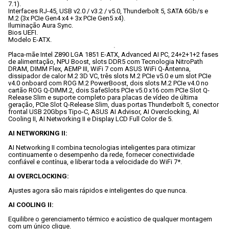
7.1).

Interfaces RJ-45, USB v2.0 / v3.2 / v5.0, Thunderbolt 5, SATA 6Gb/s e 
M.2 (3x PCIe Gen4 x4 + 3x PCIe Gen5 x4).

Iluminação Aura Sync.

Bios UEFI.

Placa-mãe Intel Z890 LGA 1851 E-ATX, Advanced AI PC, 24+2+1+2 fases 
de alimentação, NPU Boost, slots DDR5 com Tecnologia NitroPath 
DRAM, DIMM Flex, AEMP III, WiFi 7 com ASUS WiFi Q-Antenna, 
dissipador de calor M.2 3D VC, três slots M.2 PCIe v5.0 e um slot PCIe 
v4.0 onboard com ROG M.2 PowerBoost, dois slots M.2 PCIe v4.0 no 
cartão ROG Q-DIMM.2, dois SafeSlots PCIe v5.0 x16 com PCIe Slot Q-
Release Slim e suporte completo para placas de vídeo de última 
geração, PCIe Slot Q-Release Slim, duas portas Thunderbolt 5, conector 
frontal USB 20Gbps Tipo-C, ASUS AI Advisor, AI Overclocking, AI 
Cooling II, AI Networking II e Display LCD Full Color de 5.

AI NETWORKING II:
AI Networking II combina tecnologias inteligentes para otimizar 
continuamente o desempenho da rede, fornecer conectividade 
confiável e contínua, e liberar toda a velocidade do WiFi 7*.

AI OVERCLOCKING:
Ajustes agora são mais rápidos e inteligentes do que nunca.

AI COOLING II:
Equilibre o gerenciamento térmico e acústico de qualquer montagem 
com um único clique.
