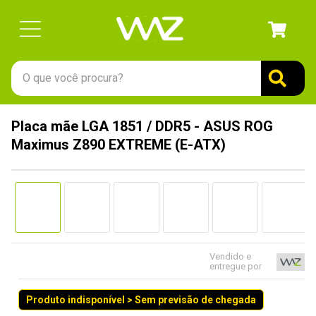
O que você procura?
TERMOS MAIS BUSCADOS
Placa mãe LGA 1851 / DDR5 - ASUS ROG
1
º
gabinete
Maximus Z890 EXTREME (E-ATX)
2
º
keychron
3
º
teclado
4
º
ssd
5
º
openbox
6
º
mouse
Vendido e
entregue por
7
º
jonsbo
Produto indisponível > Sem previsão de chegada
8
º
fractal