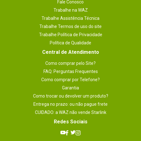
Fale Conosco
Trabalhe na WAZ
Slots de
1x Slot PCI Express 4x, 1x Slot PCI Express 8x, 1x 
Slot PCI Express 16x
expansão
Trabalhe Assistência Técnica
Trabalhe Termos de uso do site
Sistema de
7.1 Canais
áudio
Trabalhe Política de Privacidade
Política de Qualidade
Iluminação Led
Sim
Central de Atendimento
USB
Intel Z890:

- USB v2.0: 2 conexões internas (p/ 4 portas).

Como comprar pelo Site?
- USB v3.2: 5 portas no painel traseiro Gen2 + 3 
portas no painel traseiro USB-C (2x Gen2 + 1x 
FAQ: Perguntas Frequentes
Gen2x2)  + 2 conexões internas (p/ 4 portas - 
Como comprar por Telefone?
Gen1) + 2 conexões internas (p/ 1 porta USB-C 
Gen2  + 1 porta USB-C Gen2x2).

Garantia
- USB v5.0 / Thunderbolt 5: 2 portas no painel 
traseiro USB-C.
Como trocar ou devolver um produto?
Entrega no prazo: ou não pague frete
Dimensões
30,5 x 27,7cm.
CUIDADO: a WAZ não vende Starlink
Outras
Nenhuma.
Redes Sociais
informações
Plataforma
INTEL