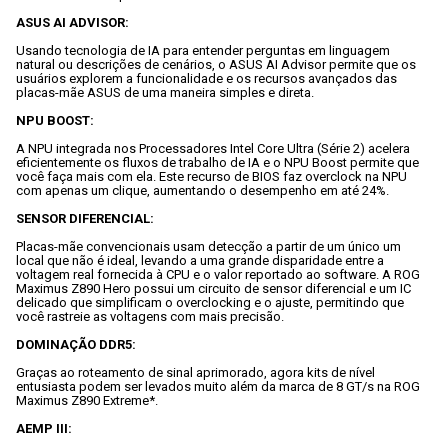
ASUS AI ADVISOR:
Usando tecnologia de IA para entender perguntas em linguagem 
natural ou descrições de cenários, o ASUS AI Advisor permite que os 
usuários explorem a funcionalidade e os recursos avançados das 
placas-mãe ASUS de uma maneira simples e direta.

NPU BOOST:
A NPU integrada nos Processadores Intel Core Ultra (Série 2) acelera 
eficientemente os fluxos de trabalho de IA e o NPU Boost permite que 
você faça mais com ela. Este recurso de BIOS faz overclock na NPU 
com apenas um clique, aumentando o desempenho em até 24%.

SENSOR DIFERENCIAL:
Placas-mãe convencionais usam detecção a partir de um único um 
local que não é ideal, levando a uma grande disparidade entre a 
voltagem real fornecida à CPU e o valor reportado ao software. A ROG 
Maximus Z890 Hero possui um circuito de sensor diferencial e um IC 
delicado que simplificam o overclocking e o ajuste, permitindo que 
você rastreie as voltagens com mais precisão.

DOMINAÇÃO DDR5:
Graças ao roteamento de sinal aprimorado, agora kits de nível 
entusiasta podem ser levados muito além da marca de 8 GT/s na ROG 
Maximus Z890 Extreme*.

AEMP III: