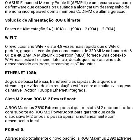
O ASUS Enhanced Memory Profile III (AEMP III) é um recurso avançado 
de firmware que capacita os usuários a alcançar um desempenho de 
memória incomparável com a memória CUDIMM de última geração.

Solução de Alimentação ROG Ultimate:
Fases de Alimentação 24 (110A) + 1 (90A) + 2 (90A) + 2 (80A).

WIFI 7:
O revolucionário WiFi 7 é até 4,8 vezes mais rápido que o WiFi 6 
padrão, graças a tecnologias como canais de 320 MHz na banda de 6 
GHz e 4K QAM. A Multi-Link Operation (MLO) fornece uma conexão 
WiFi mais estável e menor latência, desbloqueando os reinos do 
desconhecido em jogos, streaming e IoT industrial.

ETHERNET 10Gb:
Jogos de baixa latência, transferências rápidas de arquivos e 
streaming de vídeo de alta resolução estão entre as muitas vantagens 
da Marvell Aqtion 10Gbps Ethernet integrada.

Slots M.2 com ROG M.2 PowerBoost:
A ROG Maximus Z890 Extreme possui quatro slots M.2 onboard, todos 
com suporte ao ROG M.2 PowerBoost para garantir que cada 
dispositivo M.2 onboard possa operar simultaneamente com 
desempenho ideal.

PCIE v5.0:
Abrangendo totalmente o novo padrão, a ROG Maximus Z890 Extreme 