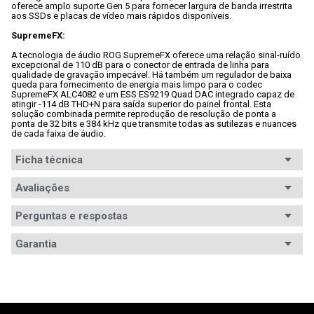
oferece amplo suporte Gen 5 para fornecer largura de banda irrestrita 
aos SSDs e placas de vídeo mais rápidos disponíveis.

SupremeFX:
A tecnologia de áudio ROG SupremeFX oferece uma relação sinal-ruído 
excepcional de 110 dB para o conector de entrada de linha para 
qualidade de gravação impecável. Há também um regulador de baixa 
queda para fornecimento de energia mais limpo para o codec 
SupremeFX ALC4082 e um ESS ES9219 Quad DAC integrado capaz de 
atingir -114 dB THD+N para saída superior do painel frontal. Esta 
solução combinada permite reprodução de resolução de ponta a 
ponta de 32 bits e 384 kHz que transmite todas as sutilezas e nuances 
de cada faixa de áudio.
Ficha técnica
Chipset
Avaliações
Intel Z890
Conteúdo da
- 1x Conector Q;

Perguntas e respostas
- 1x Adesivos ROG;

embalagem
Avaliações
- 1x Cartão VIP ROG;

Garantia
- 1x Antena Q WiFi ASUS;

- 1x Guia de início rápido;

Tem esse produto? Seja o primeiro a avaliá-lo!
- 1x Chave de fenda ROG;

Garantia
12 meses de garantia
- 2x Pacotes Q-Slide M.2;

- 1x Abridor de garrafas ROG;

- 1x Cabo divisor ARGB 1 para 3;

Informações
A garantia deste produto é exercida com a WAZ 
ESCREVER AVALIAÇÃO
- 1x Cabo divisor ARGB 1 para 2;

durante toda a sua vigência, que está especificada 
de Garantia
- 1x Suporte de ventoinha DDR5;
