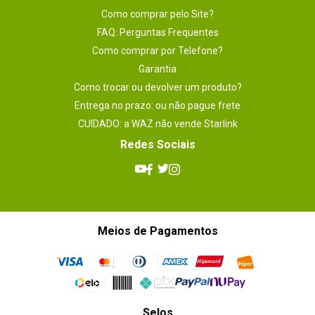
Dimensões
30,4 cm x 24,4 cm
Como comprar pelo Site?
FAQ: Perguntas Frequentes
Plataforma
AMD
Como comprar por Telefone?
Garantia
Como trocar ou devolver um produto?
Entrega no prazo: ou não pague frete
CUIDADO: a WAZ não vende Starlink
Redes Sociais
Meios de Pagamentos
Selos