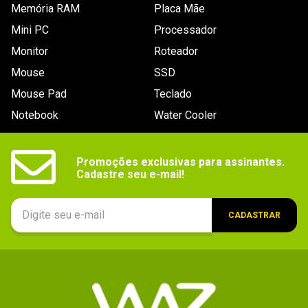
Arquitetura de memória quad channel

Memória RAM
Placa Mãe
Suporta Intel ® Extreme Memory Profile (XMP)

Suporta memória UDIMM não ECC

Mini PC
Processador
Suporta memória ECC UDIMM

Suporta memória sem buffer
Monitor
Roteador
Armazenamento
8x Portas SATA III, 2x Stots M.2
Mouse
SSD
interfaces
Mouse Pad
Teclado
Conectividade
RJ-45 Ethernet 1GbE, Wi-Fi, Bluetooth
Notebook
Water Cooler
Conexões
5x Conectores 3.5mm P2, 1x Conector S/PDIF, 2x 
Portas RJ-45, 1x Porta USB v3.2, 7x Portas USB 
traseiras
v3.2
Promoções exclusivas para assinantes.

Cadastre seu e-mail!
Conexões
1x Conector EATX 24-pinos, 2x Conectores ATX 
12V 8-pinos, 1x Conector bomba watercooler, 1x 
internas
Conector Chassis Intrusion, 2x Conectores painel 
do sistema, 1x Conector painel frontal áudio, 4x 
Conectores RGB / ARGB, 2x Conectores USBv2.0, 
CADASTRAR
3x Conectores USB v3.2, 1x Conector ventoinha 
CPU, 4x Conectores ventoinha do Sistema, 8x 
Portas SATA, 2x Slots M.2
Processador
Não se aplica
gráfico
Slots de
1x Slot PCI Express 1x, 4x Slots PCI Express 16x