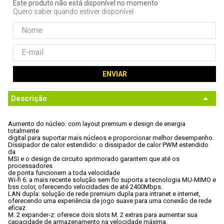
Este produto não está disponível no momento
9
º
ventoinha
Quero saber quando estiver disponível
10
º
hd
ENVIAR
Descrição
Aumento do núcleo: com layout premium e design de energia 
totalmente

digital para suportar mais núcleos e proporcionar melhor desempenho.
Dissipador de calor estendido: o dissipador de calor PWM estendido 
da

MSI e o design de circuito aprimorado garantem que até os 
processadores

de ponta funcionem a toda velocidade
Wi-fi 6: a mais recente solução sem fio suporta a tecnologia MU-MIMO e

bss color, oferecendo velocidades de até 2400Mbps.
LAN dupla: solução de rede premium dupla para intranet e internet,

oferecendo uma experiência de jogo suave para uma conexão de rede 
eficaz
M. 2 expander-z: oferece dois slots M. 2 extras para aumentar sua

capacidade de armazenamento na velocidade máxima.