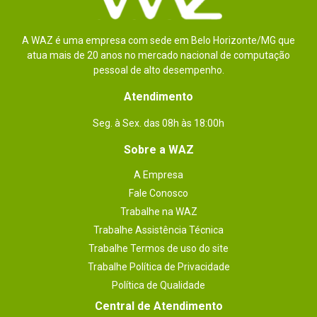
expansão
Sistema de
7.1 Canais
A WAZ é uma empresa com sede em Belo Horizonte/MG que
áudio
atua mais de 20 anos no mercado nacional de computação
pessoal de alto desempenho.
Iluminação Led
Sim
Atendimento
USB
Chipset AMD TRX40:

2x portas USB 3.2 Gen2 (SuperSpeed ??USB 
Seg. à Sex. das 08h às 18:00h
10Gbps) (1 porta Tipo A no painel traseiro e 1 
porta Tipo C através do conector USB interno)

6x portas USB 3.2 Gen1 (SuperSpeed ??USB) (2 
Sobre a WAZ
portas Tipo A no painel traseiro, 4 portas 
disponíveis através dos conectores internos USB 
A Empresa
3.2 Gen1)

4x portas USB 2.0 (USB de alta velocidade) 
Fale Conosco
disponíveis através dos conectores internos USB 
2.0

Trabalhe na WAZ
Processador AMD:

Trabalhe Assistência Técnica
2x portas USB 3.2 Gen2 (SuperSpeed ??USB 
10Gbps) Tipo A no painel traseiro

Trabalhe Termos de uso do site
2x portas USB 3.2 Gen1 (SuperSpeed ??USB) 
Tipo A no painel traseiro

Trabalhe Política de Privacidade
ASMedia Chipset ASM3242:

Política de Qualidade
1x porta USB 3.2 Gen2x2 (SuperSpeed ??USB 
20Gbps) Tipo C no painel traseiro
Central de Atendimento