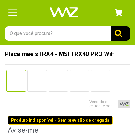
O que você procura?
TERMOS MAIS BUSCADOS
Placa mãe sTRX4 - MSI TRX40 PRO WiFi
1
º
gabinete
2
º
keychron
3
º
teclado
4
º
ssd
5
º
openbox
Vendido e
entregue por
6
º
mouse
Produto indisponível > Sem previsão de chegada
7
º
fractal
8
º
controle