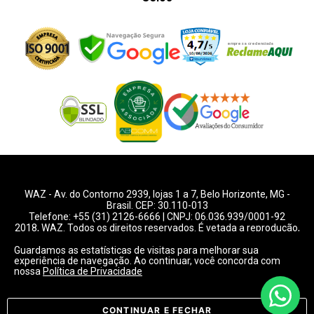
WAZ -
Av. do Contorno 2939
, lojas 1 a 7,
Belo Horizonte
,
MG
-
Brasil. CEP: 30.110-013
Telefone:
+55 (31) 2126-6666
| CNPJ: 06.036.939/0001-92
2018, WAZ. Todos os direitos reservados. É vetada a reprodução,
total ou parcial deste website.
Guardamos as estatísticas de visitas para melhorar sua
experiência de navegação. Ao continuar, você concorda com
Preços e condições de pagamentos válidos exclusivamente
nossa
Política de Privacidade
para compras pelo website.
Consulte condições na loja.
CONTINUAR E FECHAR