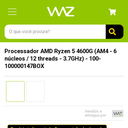
O que você procura?
TERMOS MAIS BUSCADOS
Processador AMD Ryzen 5 4600G (AM4 - 6
1
º
gabinete
núcleos / 12 threads - 3.7GHz) - 100-
2
º
keychron
100000147BOX
3
º
teclado
4
º
ssd
5
º
openbox
6
º
mouse
Vendido e
7
º
jonsbo
entregue por
8
º
fractal