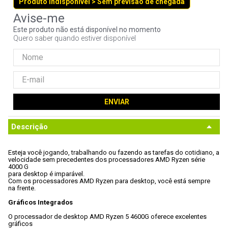
Produto indisponível > Sem previsão de chegada
9
º
controle
10
º
hd
Este produto não está disponível no momento
Quero saber quando estiver disponível
ENVIAR
Descrição
Esteja você jogando, trabalhando ou fazendo as tarefas do cotidiano, a

velocidade sem precedentes dos processadores AMD Ryzen série 
4000 G

para desktop é imparável. 
Com os processadores AMD Ryzen para desktop, você está sempre 
na frente.
Gráficos Integrados
O processador de desktop AMD Ryzen 5 4600G oferece excelentes 
gráficos
