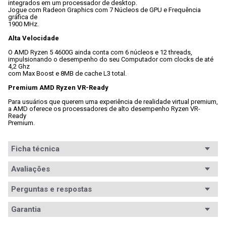
integrados em um processador de desktop. 
Jogue com Radeon Graphics com 7 Núcleos de GPU e Frequência 
gráfica de

1900 MHz.
Alta Velocidade
O AMD Ryzen 5 4600G ainda conta com 6 núcleos e 12 threads,

impulsionando o desempenho do seu Computador com clocks de até 
4,2 Ghz

com Max Boost e 8MB de cache L3 total.
Premium AMD Ryzen VR-Ready
Para usuários que querem uma experiência de realidade virtual premium,

a AMD oferece os processadores de alto desempenho Ryzen VR-
Ready

Premium.
Ficha técnica
Série
Avaliações
AMD Ryzen 5
Modelo
Ryzen R5 4600G
Perguntas e respostas
processador
Avaliações
Garantia
Socket
AM4
Tem esse produto? Seja o primeiro a avaliá-lo!