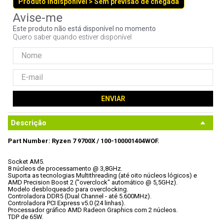
Produto indisponível > Sem previsão de chegada
9
º
controle
10
º
hd
Este produto não está disponível no momento
Quero saber quando estiver disponível
ENVIAR
Descrição
Part Number: Ryzen 7 9700X / 100-100001404WOF.
Socket AM5.

8 núcleos de processamento @ 3,8GHz.

Suporta as tecnologias Multithreading (até oito núcleos lógicos) e 
AMD Precision Boost 2 ("overclock" automático @ 5,5GHz).

Modelo desbloqueado para overclocking.

Controladora DDR5 (Dual Channel - até 5.600MHz).

Controladora PCI Express v5.0 (24 linhas).

Processador gráfico AMD Radeon Graphics com 2 núcleos.

TDP de 65W.
