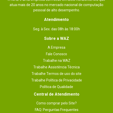
- Frequência de gráficos: 2,2GHz;

atua mais de 20 anos no mercado nacional de computação
- Contagem de núcleos gráficos: 2;
pessoal de alto desempenho.
Conteúdo da
Processador AMD Ryzen 7 9700X / 100-
Atendimento
100001404WOF.
embalagem
Seg. à Sex. das 08h às 18:00h
Sobre a WAZ
A Empresa
Fale Conosco
Trabalhe na WAZ
Trabalhe Assistência Técnica
Trabalhe Termos de uso do site
Trabalhe Política de Privacidade
Política de Qualidade
Central de Atendimento
Como comprar pelo Site?
FAQ: Perguntas Frequentes