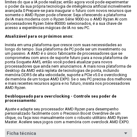
limites do que a IA pode realizar, então agora você pode experimentar 
o poder da sua própria tecnologia de inteligência artificial incrivelmente 
avançada.0 Prepare-se para inaugurar o futuro com novos recursos que 
somente o AMD Ryzen pode oferecer. Seja oferecendo a plataforma 
de IA mais moderna com o Ryzen Série 9000 ou o AMD Ryzen AI com 
processadores Ryzen Série 8000G selecionados, é a sua chave de 
acesso a experiências mágicas de IA no seu PC.

Atualizável para os próximos anos:
Invista em uma plataforma que cresce com suas necessidades ao 
longo do tempo. Sua plataforma de PC pode ser um investimento ou 
um passivo. A AMD é o único fabricante de processadores que se 
comprometeu com anos de suporte futuro para a nova plataforma de 
ponta Soquete AM5, então você poderá atualizar para novos 
processadores que ainda nem anunciamos. A mais nova plataforma de 
desktop da AMD está repleta de tecnologias de ponta, incluindo 
memória DDR5 de alta velocidade, suporte a PCIe v5.0 e overclocking 
de memória de um toque AMD EXPO. Se o seu PC precisa dos melhores 
e mais recentes recursos agora e no futuro, insista nos processadores 
AMD Ryzen.

Desbloqueado para overclocking - Controle seu poder de 
processamento:
Ajuste e adapte seu processador AMD Ryzen para desempenho 
personalizado facilmente com o Precision Boost Overdrive de um 
clique, ou faça isso manualmente com o robusto utilitário AMD Ryzen 
Master. Acelere seus jogos com a memória com overclock AMD EXPO.
Ficha técnica