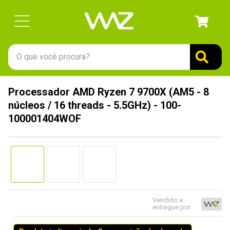
O que você procura?
TERMOS MAIS BUSCADOS
Processador AMD Ryzen 7 9700X (AM5 - 8
1
º
gabinete
núcleos / 16 threads - 5.5GHz) - 100-
2
º
keychron
100001404WOF
3
º
teclado
4
º
ssd
5
º
openbox
6
º
mouse
Vendido e
7
º
jonsbo
entregue por
8
º
fractal