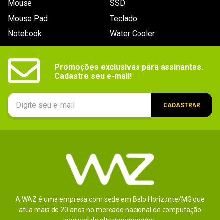
Mouse
SSD
9
º
controle
Mouse Pad
Teclado
10
º
hd
Notebook
Water Cooler
Promoções exclusivas para assinantes.

Cadastre seu e-mail!
CADASTRAR
A WAZ é uma empresa com sede em Belo Horizonte/MG que
atua mais de 20 anos no mercado nacional de computação