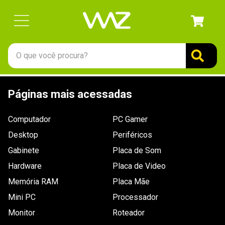
O que você procura?
TERMOS MAIS BUSCADOS
Páginas mais acessadas
1
º
gabinete
2
º
keychron
Computador
PC Gamer
3
º
teclado
Desktop
Periféricos
4
º
ssd
Gabinete
Placa de Som
Hardware
5
º
openbox
Placa de Video
Memória RAM
Placa Mãe
6
º
mouse
Mini PC
Processador
7
º
jonsbo
Monitor
Roteador
8
º
fractal