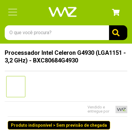
O que você procura?
TERMOS MAIS BUSCADOS
Processador Intel Celeron G4930 (LGA1151 -
1
º
gabinete
3,2 GHz) - BXC80684G4930
2
º
keychron
3
º
teclado
4
º
ssd
5
º
openbox
6
º
mouse
Vendido e
entregue por
7
º
fractal
Produto indisponível > Sem previsão de chegada
8
º
controle