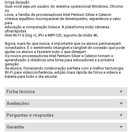
longa duração. 
Quer você seja um usuário do sistema operacional Windows, Chrome 
ou

Linux, a família de processadores Intel Pentium Silver e Celeron

oferece equilíbrio incomparável de desempenho, experiência e valor 
para

educação e computação básica. A plataforma inclui câmeras 
ultrarrápidas

Intel Wi-Fi 6 (Gig +), IPU e MIPI-CSI, suporte de mídia 4K,
Agora, mais do que nunca, é importante que os alunos permaneçam

conectados. É o sentimento intangível e tangível de conexão que pode

ajudar os alunos a fazerem tudo o que desejam. 
Os novos processadores Intel Pentium Silver e Celeron tornam o

aprendizado à distância uma brisa para educadores e a próxima 
geração

de alunos, fornecendo colaboração perfeita com a melhor tecnologia

Wi-Fi para videoconferência, edição mais rápida de fotos e vídeos e

bateria para todo o dia escolar. 
Ficha técnica
Série
Avaliações
Intel Celeron
Modelo
Celeron G4930
Perguntas e respostas
processador
Avaliações
Garantia
Socket
LGA1151