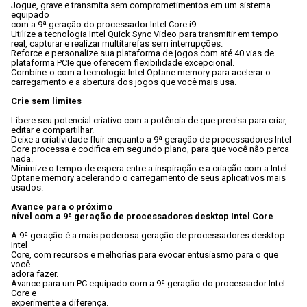
Jogue, grave e transmita sem comprometimentos em um sistema 
equipado

com a 9ª geração do processador Intel Core i9.
Utilize a tecnologia Intel Quick Sync Video para transmitir em tempo

real, capturar e realizar multitarefas sem interrupções. 
Reforce e personalize sua plataforma de jogos com até 40 vias de

plataforma PCIe que oferecem flexibilidade excepcional.
Combine-o com a tecnologia Intel Optane memory para acelerar o

carregamento e a abertura dos jogos que você mais usa.
Crie sem limites
Libere seu potencial criativo com a potência de que precisa para criar,

editar e compartilhar. 
Deixe a criatividade fluir enquanto a 9ª geração de processadores Intel

Core processa e codifica em segundo plano, para que você não perca

nada. 
Minimize o tempo de espera entre a inspiração e a criação com a Intel

Optane memory acelerando o carregamento de seus aplicativos mais 
usados.
Avance para o próximo

nível com a 9ª geração de processadores desktop Intel Core
A 9ª geração é a mais poderosa geração de processadores desktop 
Intel

Core, com recursos e melhorias para evocar entusiasmo para o que 
você

adora fazer. 
Avance para um PC equipado com a 9ª geração do processador Intel 
Core e

experimente a diferença.