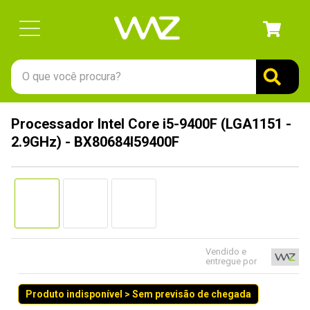
O que você procura?
TERMOS MAIS BUSCADOS
Processador Intel Core i5-9400F (LGA1151 -
1
º
gabinete
2.9GHz) - BX80684I59400F
2
º
keychron
3
º
ssd
4
º
teclado
5
º
openbox
6
º
mouse
Vendido e
entregue por
7
º
jonsbo
Produto indisponível > Sem previsão de chegada
8
º
controle