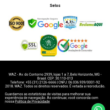
Selos
WAZ -
Av. do Contorno 2939
, lojas 1 a 7,
Belo Horizonte
,
MG
-
Brasil. CEP: 30.110-013
Telefone:
+55 (31) 2126-6666
| CNPJ: 06.036.939/0001-92
2018, WAZ. Todos os direitos reservados. É vetada a reprodução,
total ou parcial deste website.
Guardamos as estatísticas de visitas para melhorar sua
experiência de navegação. Ao continuar, você concorda com
Preços e condições de pagamentos válidos exclusivamente
nossa
Política de Privacidade
para compras pelo website.
Consulte condições na loja.