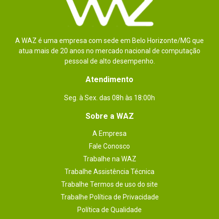
Conjunto de instruções: 64 bits

Extensões de conjunto de instruções: Intel SSE4.1, 
Intel SSE4.2, Intel AVX2

Estados ociosos

Tecnologia Enhanced Intel SpeedStep

Tecnologias de monitoramento térmico

A WAZ é uma empresa com sede em Belo Horizonte/MG que
Tecnologia de proteção de identidade Intel

atua mais de 20 anos no mercado nacional de computação
Segurança e Confiabilidade:

pessoal de alto desempenho.
Novas instruções do Intel AES

Chave Segura

Extensões de guarda de software Intel (Intel SGX) 
Atendimento
com o Intel ME

Extensões de proteção de memória Intel (Intel MPX)

Protetor do Intel OS

Seg. à Sex. das 08h às 18:00h
Execute Desativar Bit

Protetor de inicialização Intel
Sobre a WAZ
Conteúdo da
1x Processador

A Empresa
1x Cooler Box

embalagem
1x Documentação
Fale Conosco
Trabalhe na WAZ
Trabalhe Assistência Técnica
Trabalhe Termos de uso do site
Trabalhe Política de Privacidade
Política de Qualidade