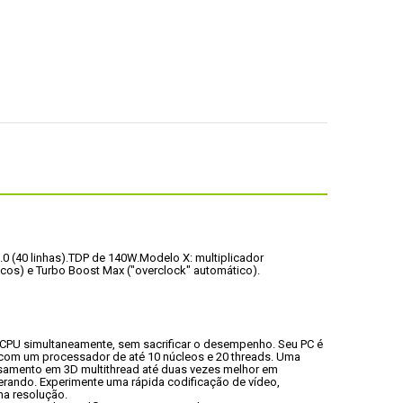
0 (40 linhas).
TDP de 140W.
Modelo X: multiplicador 
gicos) e Turbo Boost Max ("overclock" automático).
 CPU simultaneamente, sem sacrificar o desempenho. Seu PC é 
o com um processador de até 10 núcleos e 20 threads. Uma 
amento em 3D multithread até duas vezes melhor em 
ando. Experimente uma rápida codificação de vídeo, 
ma resolução.