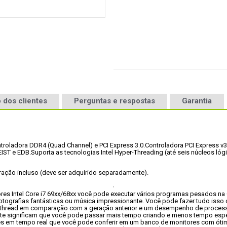
 dos clientes
Perguntas e respostas
Garantia
troladora DDR4 (Quad Channel) e PCI Express 3.0.
Controladora PCI Express v3.
EIST e EDB.
Suporta as tecnologias Intel Hyper-Threading (até seis núcleos ló
ração incluso (deve ser adquirido separadamente).
res Intel Core i7 69xx/68xx você pode executar vários programas pesados na
 fotografias fantásticas ou música impressionante. Você pode fazer tudo iss
ithread em comparação com a geração anterior e um desempenho de process
 significam que você pode passar mais tempo criando e menos tempo esper
s em tempo real que você pode conferir em um banco de monitores com óti