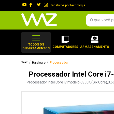
fanáticos por tecnologia
O que você procura?
TERMOS MAIS 
1
º
gabinete
TODOS OS
COMPUTADORES
ARMAZENAMENTO
DEPARTAMENTOS
2
º
keychron
3
º
ssd
Hardware
Processador
4
º
teclado
Processador Intel Core i
5
º
openbox
Processador Intel Core i7,modelo 6850K (Six Core),3
6
º
mouse
7
º
jonsbo
8
º
controle
9
º
noctua