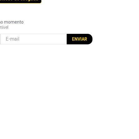
l no momento
nível
ENVIAR