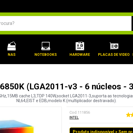
BUSCADOS
NAS
NOTEBOOKS
HARDWARE
PLACAS DE VIDEO
7-6850K (LGA2011-v3 - 6 núcleos -
,6GHz,15MB cache L3,TDP 140W,socket LGA2011-3,suporta as tecnologias
NI,64,EIST e EDB,modelo K (multiplicador destravado).
Cod.
111856
INTEL
Produto indisponível > Sem p