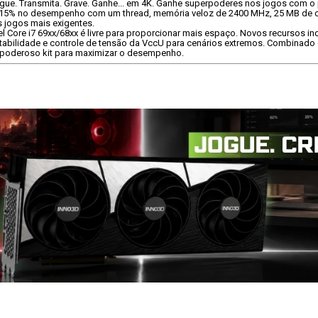
gue. Transmita. Grave. Ganhe... em 4K. Ganhe superpoderes nos jogos com o p
 15% no desempenho com um thread, memória veloz de 2400 MHz, 25 MB de ca
s jogos mais exigentes.
l Core i7 69xx/68xx é livre para proporcionar mais espaço. Novos recursos i
abilidade e controle de tensão da VccU para cenários extremos. Combinado com
um poderoso kit para maximizar o desempenho.