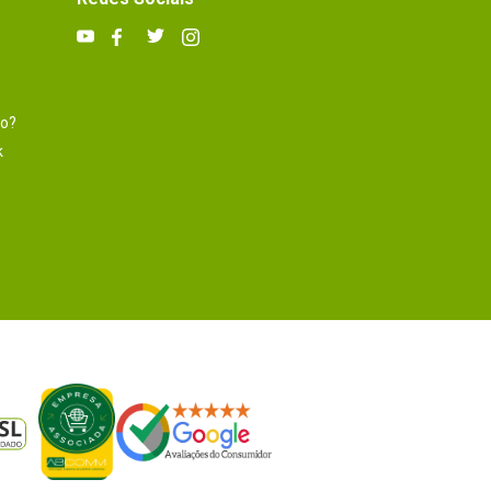
to?
k