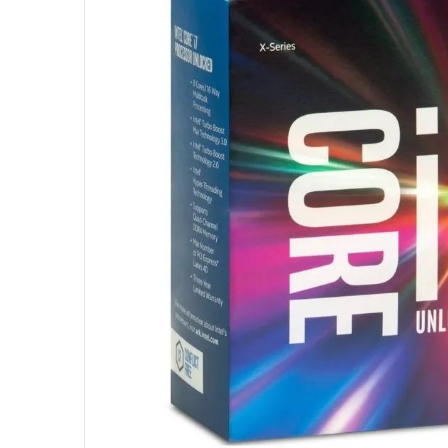
10
º
fractal