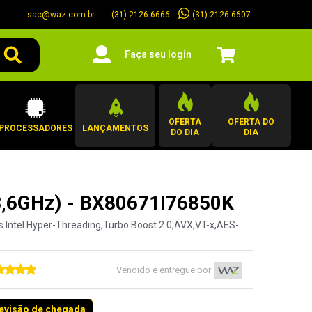
sac@waz.com.br
(31) 2126-6607
(31) 2126-6666
Faça seu login
OFERTA
OFERTA DO
PROCESSADORES
LANÇAMENTOS
DO DIA
DIA
 3,6GHz) - BX80671I76850K
 Intel Hyper-Threading,Turbo Boost 2.0,AVX,VT-x,AES-
Vendido e entregue por
revisão de chegada