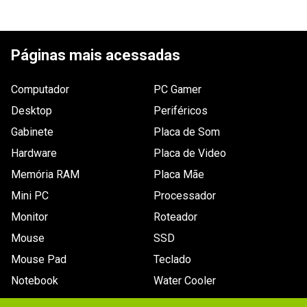
Garantia
12 meses de garantia
Brilho em
3.200 Lúmens
ESCREVER AVALIAÇÃO
branco
Páginas mais acessadas
Brilho em
3.200 Lúmens
cores
Computador
PC Gamer
Resolução
800 x 600
nativa
Desktop
Periféricos
Gabinete
Placa de Som
Lâmpada
195W
Hardware
Placa de Video
Sinal de
NTSC
Memória RAM
entrada
Placa Mãe
Mini PC
Processador
Alto-
Sim
falantes
Monitor
Roteador
Mouse
SSD
Energia
Fonte de alimentação:

CA universal de 100-240 V e 50-60 Hz com PFC

Mouse Pad
Teclado
Consumo energético:

Modo normal: 245 W ± 10% a 110 V CA

Notebook
Water Cooler
Modo económico: 200 W ± 10% a 110 V CA

Modo de suspensão: = 0,5 W