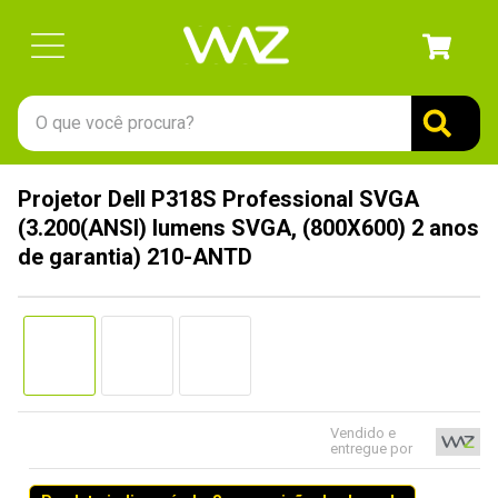
O que você procura?
TERMOS MAIS BUSCADOS
Projetor Dell P318S Professional SVGA
1
º
gabinete
(3.200(ANSI) lumens SVGA, (800X600) 2 anos
2
º
keychron
de garantia) 210-ANTD
3
º
ssd
4
º
teclado
5
º
openbox
6
º
mouse
Vendido e
7
º
jonsbo
entregue por
8
º
controle