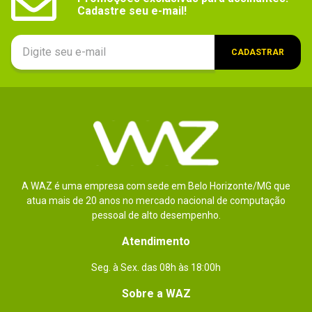
Cadastre seu e-mail!
Plataforma_filtro
PlayStation 3
Gênero / Categoria
CADASTRAR
Ação
Código WAZ
102359
Áudio (idioma)
Inglês
Compatível com 3D_filtro
Não
Acessórios compatíveis_filtro
DualShock 3, Headset
A WAZ é uma empresa com sede em Belo Horizonte/MG que
Acessórios compatíveis
atua mais de 20 anos no mercado nacional de computação
DualShock 3, Headset
pessoal de alto desempenho.
Idade do usuário_filtro
3 a 5 anos, 6 anos, 7 anos, 10 a 11 anos, 12 
Atendimento
anos, 13 anos, 14 a 15 anos, 16 anos, 17 
anos, 18 anos
Seg. à Sex. das 08h às 18:00h
Áudio (idioma)_filtro
Inglês
Sobre a WAZ
Acessórios
Não especificado