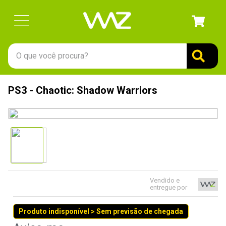
O que você procura?
TERMOS MAIS BUSCADOS
PS3 - Chaotic: Shadow Warriors
1
º
gabinete
2
º
keychron
3
º
teclado
4
º
ssd
5
º
openbox
Vendido e
6
º
mouse
entregue por
7
º
fractal
Produto indisponível > Sem previsão de chegada
8
º
controle