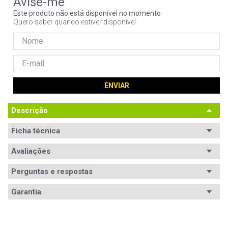
9
º
hd
Este produto não está disponível no momento
Quero saber quando estiver disponível
10
º
jonsbo
ENVIAR
Descrição
Ficha técnica
Avaliações
Ficha
Código WAZ
Técnica
102359
Perguntas e respostas
Avaliações
Classificação etária
Garantia
Sem inadequações
Tem esse produto? Seja o primeiro a avaliá-lo!
Legenda (idioma)
Inglês
Número de jogadores suportados