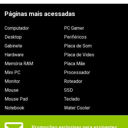
ESCREVER AVALIAÇÃO
- Padrão: 1~2
- Multiplayer Online: 2
Páginas mais acessadas
observações
- Outras taxas online adicionais e registro 
Computador
prévio para acessar o conteúdo online 
PC Gamer
podem ser aplicados.
Desktop
Periféricos
Gênero / Categoria_filtro
Ação
Gabinete
Placa de Som
Peso
Hardware
Placa de Video
Não especificado
Memória RAM
Placa Mãe
Marca
ACTIVISION
Mini PC
Processador
Outras Informações
- Região do game: 1.
Monitor
Roteador
- Mídia do game: Blu-ray.
Mouse
SSD
- Suporta áudio Dolby Digital.
Mouse Pad
Teclado
- Suporta saída de vídeo em 720p / 1.080i / 
Notebook
Water Cooler
1.080p.
- Suporta PlayStation Network (Multiplayer 
/ Classificações / Lobbies / Mensagens e 
Convites a Amigos Durante o Jogo 
Promoções exclusivas para assinantes.

/Troféus).