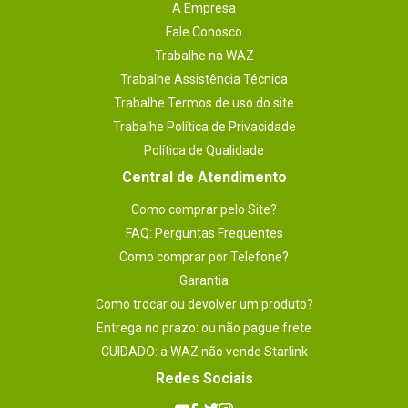
A Empresa
Plataforma
Fale Conosco
PlayStation 3
Trabalhe na WAZ
Requisitos (mínimo)
- Espaço livre para salvar o jogo: 590MB.
Trabalhe Assistência Técnica
- Videogame Sony Playstation 3 (NTSC).
Trabalhe Termos de uso do site
Trabalhe Política de Privacidade
Legenda (idioma)_filtro
Inglês
Política de Qualidade
Garantia
Central de Atendimento
1 meses.
Como comprar pelo Site?
FAQ: Perguntas Frequentes
Como comprar por Telefone?
Garantia
Como trocar ou devolver um produto?
Entrega no prazo: ou não pague frete
CUIDADO: a WAZ não vende Starlink
Redes Sociais