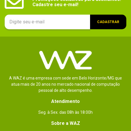
- Jogo Soul Calibur V.
Cadastre seu e-mail!
- Caixa exclusiva em forma de livro.
- CD com making of e trilha sonora original.
CADASTRAR
- Roupas exclusivas dos personagens 
Dark e White Knight para o modo de 
criação de personagem.
Legenda (idioma)
Não especificado
Gênero / Categoria_filtro
Luta
Plataforma
PlayStation 3
A WAZ é uma empresa com sede em Belo Horizonte/MG que
Gênero / Categoria
atua mais de 20 anos no mercado nacional de computação
Luta
pessoal de alto desempenho.
Peso
Não especificado
Atendimento
observações
- Este jogo não é recomendado para 
Seg. à Sex. das 08h às 18:00h
menores de 16 anos.
- O registro de códigos deste game requer 
Sobre a WAZ
uma conta PSN dos Estados Unidos.