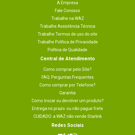
A Empresa
- A visualização do game no modo 3D é 
indicado somente para pessoas acima de 
Fale Conosco
7 anos.
Trabalhe na WAZ
- Outras taxas online adicionais e registro 
prévio para acessar o conteúdo online 
Trabalhe Assistência Técnica
podem ser aplicados.
Trabalhe Termos de uso do site
Outras Informações
Trabalhe Política de Privacidade
- Região do game: 1.
Política de Qualidade
- Mídia do game: Blu-ray.
Central de Atendimento
- Suporta áudio Dolby Digital.
- Suporta saída de vídeo em 720p / 1.080i / 
Como comprar pelo Site?
1.080p.
FAQ: Perguntas Frequentes
Idade do usuário_filtro
12 anos
Como comprar por Telefone?
Plataforma_filtro
Garantia
PlayStation 3
Como trocar ou devolver um produto?
Áudio (idioma)
Entrega no prazo: ou não pague frete
Inglês
CUIDADO: a WAZ não vende Starlink
Acessórios compatíveis_filtro
DualShock 3
Redes Sociais
Acessórios compatíveis
DualShock 3