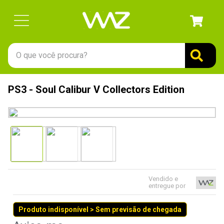
O que você procura?
TERMOS MAIS BUSCADOS
PS3 - Soul Calibur V Collectors Edition
1
º
gabinete
2
º
keychron
3
º
ssd
4
º
teclado
5
º
openbox
Vendido e
6
º
mouse
entregue por
7
º
jonsbo
Produto indisponível > Sem previsão de chegada
8
º
controle