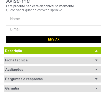
9
º
noctua
Este produto não está disponível no momento
Quero saber quando estiver disponível
10
º
fractal
ENVIAR
Descrição
Ficha técnica
Avaliações
Ficha
Código WAZ
Técnica
102702
Perguntas e respostas
Avaliações
Requisitos (mínimo)
Garantia
- Espaço livre para salvar o jogo: 124KB.
Tem esse produto? Seja o primeiro a avaliá-lo!
- Videogame Sony Playstation 3 (NTSC).
Código WAZ
102702