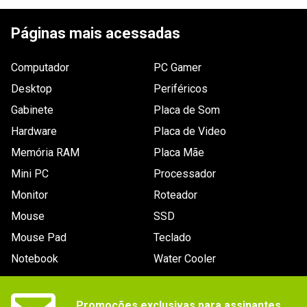
ESCREVER AVALIAÇÃO
Áudio (idioma)_filtro
Inglês
Páginas mais acessadas
Legenda (idioma)_filtro
Não especificado
Computador
PC Gamer
Compatível com 3D_filtro
Não
Desktop
Periféricos
Classificação etária
Gabinete
Placa de Som
Contêm:
Hardware
Placa de Video
- Violência
Memória RAM
Placa Mãe
Marca
NAMCO BANDAI
Mini PC
Processador
Número de jogadores suportados
- Padrão: 1.
Monitor
Roteador
- Single Player: 1.
Mouse
SSD
- Multiplayer: 2 ~ 2.
Mouse Pad
Teclado
- System Link: 2 ~ 2
Notebook
Water Cooler
- Multiplayer Online: 2 ~ 2
Acessórios
- Livro de arte.
Promoções exclusivas para assinantes.
