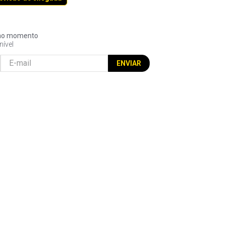
l no momento
nível
ENVIAR