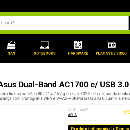
BUSCADOS
NAS
NOTEBOOKS
HARDWARE
PLACAS DE VIDEO
 Asus Dual-Band AC1700 c/ USB 3.0
 fio nos padrões 802.11 a / b / g / n / ac, 802.3 u / i / e, banda dupl
urança com criptografia WPA e WPA2-PSK,Porta USB v3.0,quatro anten
Cod.
116067
ASUS
Produto indisponível > Sem p