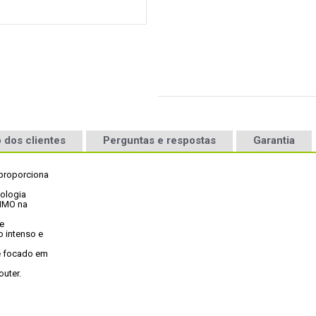
 dos clientes
Perguntas e respostas
Garantia
proporciona

ologia

IMO na



 intenso e

é focado em

uter.
