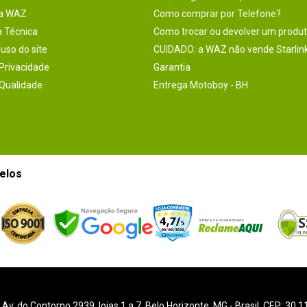
na WAZ
Como comprar por Telefone?
a Técnica
Como trocar ou devolver um produ
uso do site
CUIDADO: a WAZ não vende Starlin
 Privacidade
Garantia
 Qualidade
Entrega Motoboy - BH
elos
-
Av. do Contorno 2939
, lojas 1 a 7,
Belo Horizonte
,
MG
- Brasil. CEP: 30.