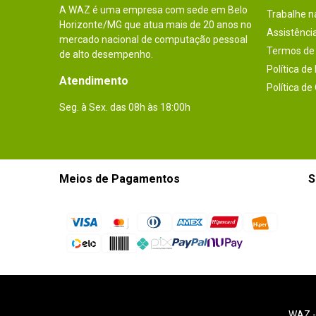
A WAZ é uma empresa com sede em Belo
Trabalhe 
Horizonte/MG que atua mais de 20 anos no
Assistênci
mercado nacional de computação pessoal
Termos de 
de alto desempenho.
Política de
Atendimento
Política de
Seg. à Sex. das 08h às 18:00h
Meios de Pagamentos
S
WAZ 