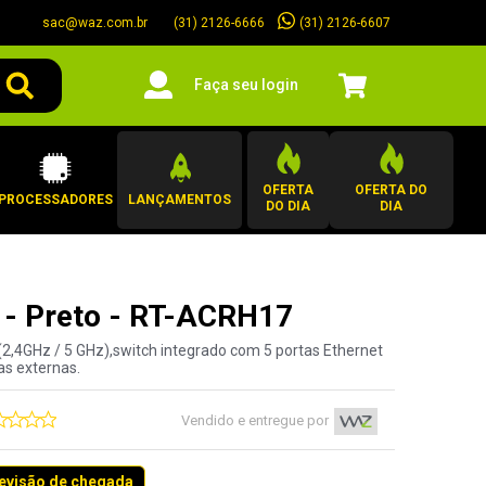
sac@waz.com.br
(31) 2126-6607
(31) 2126-6666
Faça seu login
OFERTA
OFERTA DO
PROCESSADORES
LANÇAMENTOS
DO DIA
DIA
 - Preto - RT-ACRH17
a (2,4GHz / 5 GHz),switch integrado com 5 portas Ethernet
as externas.
Vendido e entregue por
revisão de chegada