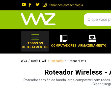
fanáticos por tecnologia
O que você procura?
TERMOS MAIS 
1
º
gabinete
TODOS OS
COMPUTADORES
ARMAZENAMENTO
DEPARTAMENTOS
2
º
keychron
3
º
teclado
Rede E Wifi
Roteador
Roteador Wi-Fi
4
º
ssd
Roteador Wireless -
5
º
openbox
Roteador sem fio de banda larga,compatível com redes sem
6
º
mouse
Gigabit,seg
7
º
jonsbo
8
º
fractal
9
º
controle