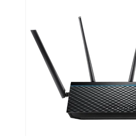
10
º
hd