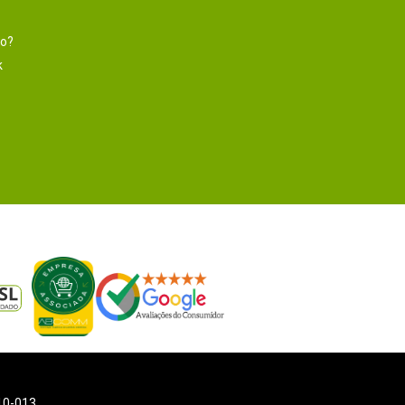
to?
k
110-013