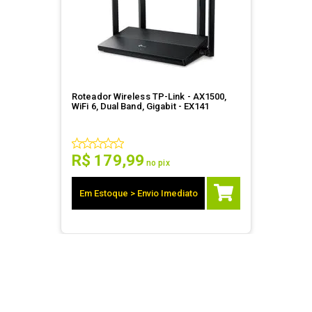
Roteador Wireless TP-Link - AX1500,
WiFi 6, Dual Band, Gigabit - EX141
R$
179
,
99
no pix
Em Estoque > Envio Imediato