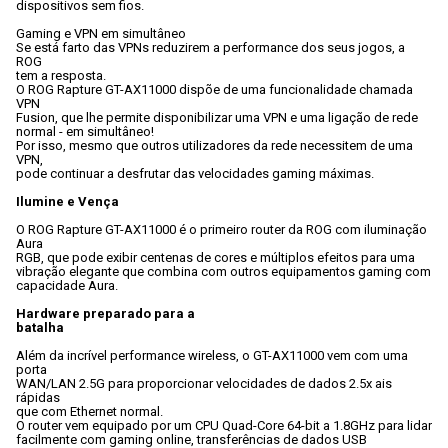
dispositivos sem fios.
Gaming e VPN em simultâneo
Se está farto das VPNs reduzirem a performance dos seus jogos, a 
ROG

tem a resposta. 
O ROG Rapture GT-AX11000 dispõe de uma funcionalidade chamada 
VPN

Fusion, que lhe permite disponibilizar uma VPN e uma ligação de rede

normal - em simultâneo! 
Por isso, mesmo que outros utilizadores da rede necessitem de uma 
VPN,

pode continuar a desfrutar das velocidades gaming máximas.
Ilumine e Vença
O ROG Rapture GT-AX11000 é o primeiro router da ROG com iluminação 
Aura

RGB, que pode exibir centenas de cores e múltiplos efeitos para uma

vibração elegante que combina com outros equipamentos gaming com

capacidade Aura.
Hardware preparado para a

batalha
Além da incrível performance wireless, o GT-AX11000 vem com uma 
porta

WAN/LAN 2.5G para proporcionar velocidades de dados 2.5x ais 
rápidas

que com Ethernet normal. 
O router vem equipado por um CPU Quad-Core 64-bit a 1.8GHz para lidar

facilmente com gaming online, transferências de dados USB
