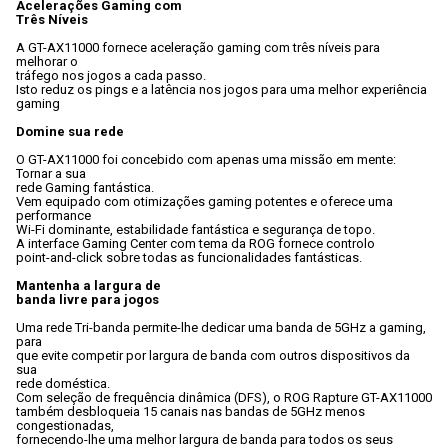
Acelerações Gaming com

Três Níveis
A GT-AX11000 fornece aceleração gaming com três níveis para 
melhorar o

tráfego nos jogos a cada passo. 
Isto reduz os pings e a latência nos jogos para uma melhor experiência

gaming
Domine sua rede
O GT-AX11000 foi concebido com apenas uma missão em mente: 
Tornar a sua

rede Gaming fantástica. 
Vem equipado com otimizações gaming potentes e oferece uma 
performance

Wi-Fi dominante, estabilidade fantástica e segurança de topo. 
A interface Gaming Center com tema da ROG fornece controlo

point-and-click sobre todas as funcionalidades fantásticas.
Mantenha a largura de

banda livre para jogos
Uma rede Tri-banda permite-lhe dedicar uma banda de 5GHz a gaming, 
para

que evite competir por largura de banda com outros dispositivos da 
sua

rede doméstica. 
Com seleção de frequência dinâmica (DFS), o ROG Rapture GT-AX11000

também desbloqueia 15 canais nas bandas de 5GHz menos 
congestionadas,

fornecendo-lhe uma melhor largura de banda para todos os seus
