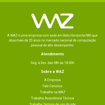
MERCADO PARA O QUE SE PROPÕE.
RECOMENDO.
Por
:
Marcio A.
De
:
Curitiba - PR
Essa avaliação foi útil?
0
1
A WAZ é uma empresa com sede em Belo Horizonte/MG que
atua mais de 20 anos no mercado nacional de computação
pessoal de alto desempenho.
1 - 2
de
2
Atendimento
Seg. à Sex. das 08h às 18:00h
ESCREVER AVALIAÇÃO
Sobre a WAZ
A Empresa
Fale Conosco
Trabalhe na WAZ
Trabalhe Assistência Técnica
Trabalhe Termos de uso do site