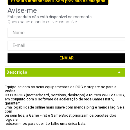
Produto indisponível > Sem previsão de chegada
9
º
noctua
10
º
fractal
Este produto não está disponível no momento
Quero saber quando estiver disponível
ENVIAR
Descrição
Equipe-se com os seus equipamentos da ROG e prepare-se para a 
Vitória
Os PCs ROG (motherboard, portáteis, desktops) e routers Wi-Fi da ROG,

em conjunto com o software de aceleração de rede Game First V, 
garantem

uma jogabilidade online mais suave com menos ping e menos lag. Seja 
com

ou sem fios, a Game First e Game Boost priorizam os pacotes dos 
jogos e

reduzem-nos para que não falhe uma única bala.