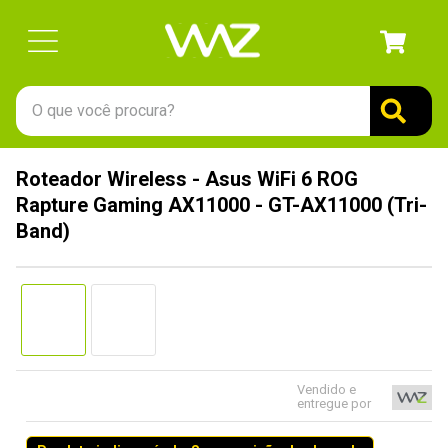
O que você procura?
TERMOS MAIS BUSCADOS
Roteador Wireless - Asus WiFi 6 ROG
1
º
gabinete
Rapture Gaming AX11000 - GT-AX11000 (Tri-
2
º
keychron
Band)
3
º
ssd
4
º
teclado
5
º
openbox
6
º
mouse
Vendido e
7
º
jonsbo
entregue por
8
º
controle