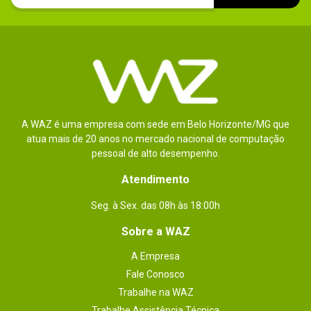
Outras
Tecnologia AX: sim

4x Antenas externas

informações
Processador tri-core de 1,5 GHz

Memória Flash 256 MB

Memória RAM 512 MB
A WAZ é uma empresa com sede em Belo Horizonte/MG que
atua mais de 20 anos no mercado nacional de computação
pessoal de alto desempenho.
Atendimento
Seg. à Sex. das 08h às 18:00h
Sobre a WAZ
A Empresa
Fale Conosco
Trabalhe na WAZ
Trabalhe Assistência Técnica