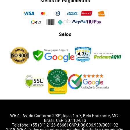
Meios de Pagamentos
Selos
WAZ -
Av. do Contorno 2939
, lojas 1 a 7,
Belo Horizonte
,
MG
-
Brasil. CEP: 30.110-013
Telefone:
+55 (31) 2126-6666
| CNPJ: 06.036.939/0001-92
2018, WAZ. Todos os direitos reservados. É vetada a reprodução,