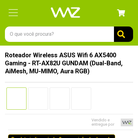
O que você procura?
TERMOS MAIS BUSCADOS
Roteador Wireless ASUS Wifi 6 AX5400
1
º
gabinete
Gaming - RT-AX82U GUNDAM (Dual-Band,
2
º
keychron
AiMesh, MU-MIMO, Aura RGB)
3
º
teclado
4
º
ssd
5
º
openbox
6
º
jonsbo
Vendido e
7
º
mouse
entregue por
8
º
controle