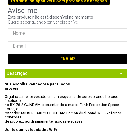
Produto indisponível > Sem previsão de chegada
9
º
fractal
10
º
ventoinha
Este produto não está disponível no momento
Quero saber quando estiver disponível
ENVIAR
Descrição
Sua escolha vencedora para jogos

móveis!
Orgulhosamente vestido em um esquema de cores branco heróico 
inspirado

no RX-78-2 GUNDAM e ostentando a marca Earth Federation Space 
Force, o

roteador ASUS RT-AX82U GUNDAM Edition dual-band WiFi 6 oferece 
conexões

de jogo extraordinariamente rápidas e suaves. 
Junto com velocidades WiFi
