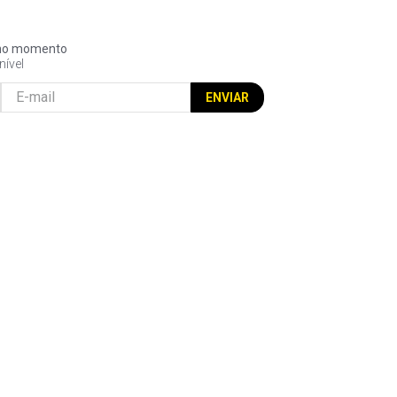
l no momento
nível
ENVIAR