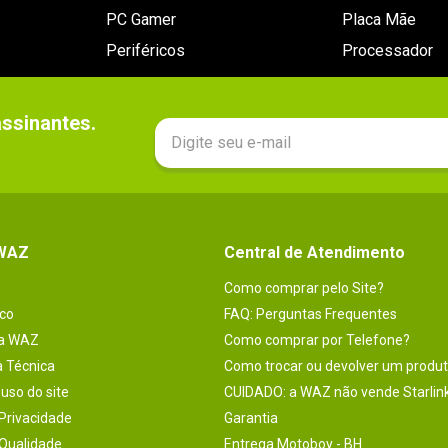
PC Gamer
Placa Mãe
Periféricos
Processador
sinantes.

 WAZ
Central de Atendimento
Como comprar pelo Site?
co
FAQ: Perguntas Frequentes
na WAZ
Como comprar por Telefone?
a Técnica
Como trocar ou devolver um produ
uso do site
CUIDADO: a WAZ não vende Starlin
 Privacidade
Garantia
 Qualidade
Entrega Motoboy - BH