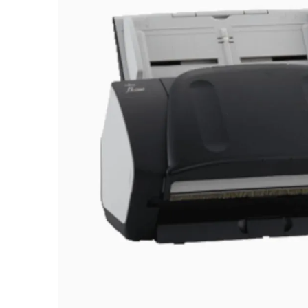
10
º
fractal