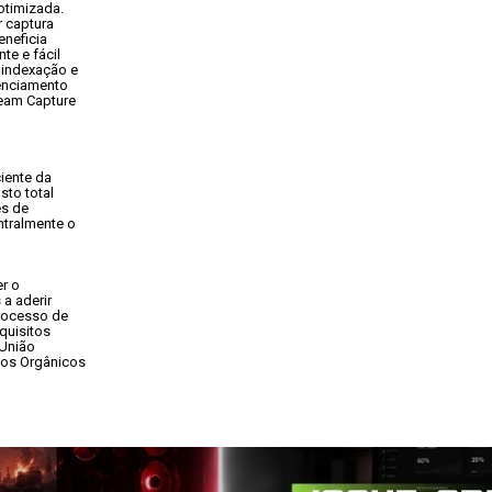
timizada.

 captura

neficia

e e fácil

indexação e

enciamento

eam Capture

iente da

to total

s de

tralmente o

 o

a aderir

rocesso de

uisitos

União

os Orgânicos
