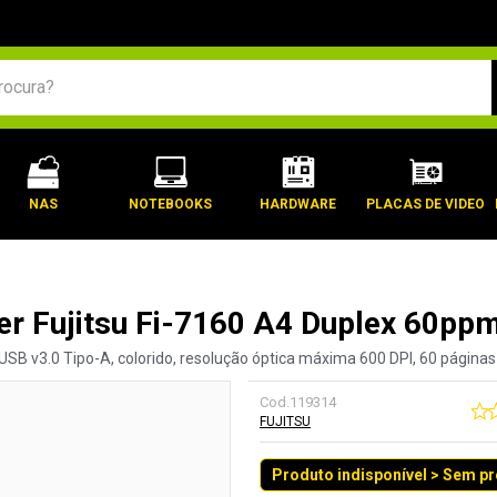
BUSCADOS
NAS
NOTEBOOKS
HARDWARE
PLACAS DE VIDEO
er Fujitsu Fi-7160 A4 Duplex 60ppm
USB v3.0 Tipo-A, colorido, resolução óptica máxima 600 DPI, 60 páginas 
Cod.
119314
FUJITSU
Produto indisponível > Sem p