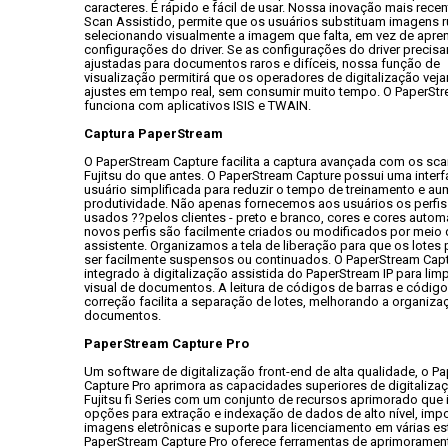
caracteres. É rápido e fácil de usar. Nossa inovação mais recent
Scan Assistido, permite que os usuários substituam imagens ru
selecionando visualmente a imagem que falta, em vez de apren
configurações do driver. Se as configurações do driver precisa
ajustadas para documentos raros e difíceis, nossa função de

visualização permitirá que os operadores de digitalização veja
ajustes em tempo real, sem consumir muito tempo. O PaperStre
funciona com aplicativos ISIS e TWAIN.
Captura PaperStream
O PaperStream Capture facilita a captura avançada com os sca
Fujitsu do que antes. O PaperStream Capture possui uma interf
usuário simplificada para reduzir o tempo de treinamento e aum
produtividade. Não apenas fornecemos aos usuários os perfis
usados ??pelos clientes - preto e branco, cores e cores automát
novos perfis são facilmente criados ou modificados por meio 
assistente. Organizamos a tela de liberação para que os lotes
ser facilmente suspensos ou continuados. O PaperStream Cap
integrado à digitalização assistida do PaperStream IP para limp
visual de documentos. A leitura de códigos de barras e código
correção facilita a separação de lotes, melhorando a organiza
documentos.
PaperStream Capture Pro
Um software de digitalização front-end de alta qualidade, o Pa
Capture Pro aprimora as capacidades superiores de digitalizaç
Fujitsu fi Series com um conjunto de recursos aprimorado que in
opções para extração e indexação de dados de alto nível, impo
imagens eletrônicas e suporte para licenciamento em várias est
PaperStream Capture Pro oferece ferramentas de aprimorament