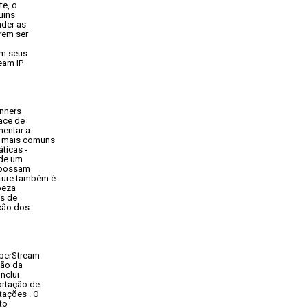
e, o

ins

der as

rem ser

m seus

am IP

nners

ace de

entar a

 mais comuns

icas -

de um

 possam

ture também é

eza

s de

ção dos

perStream

ão da

clui

rtação de

ações . O

o
