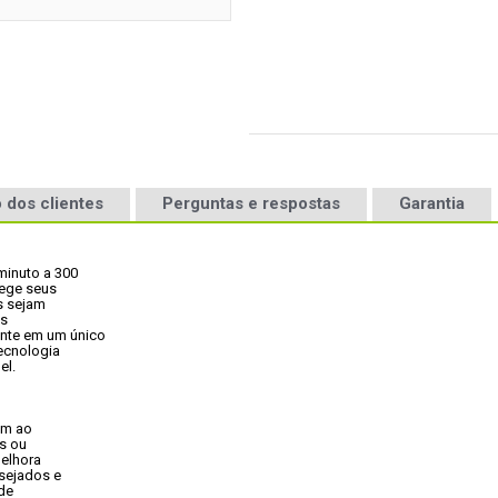
 dos clientes
Perguntas e respostas
Garantia
inuto a 300

ege seus

 sejam

s

te em um único

ecnologia

el.
m ao

s ou

elhora

ejados e

de
