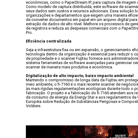
econômicas, como o PaperStream IP, para captura de imagem o
Como modelo de captura distribuída, este software de scanner
seus dados sem custos e recursos adicionais. Essa solução be
organizações e departamentos que exigem uma maneira eficient
de converter documentos em papel em um arquivo digital para 
extração de dados de alto nível. Melhore os processos de ger
de registros e reduza as despesas comerciais com o PaperStr
Pro.
Eficiência centralizada
Seja a infraestrutura fixa ou em expansão, o gerenciamento efic
tecnologia dentro da organização é essencial para reduzir o cus
de propriedade e o scanner Fujitsu fornece aos administradore
sistema ferramentas de software avançadas para gerenciar cen
scanner de maneira mais produtiva e econômica.
Digitalização de alto impacto, baixo impacto ambiental
Mantendo o compromisso de longa data da Fujitsu em proteger
meio ambiente, o fi-7160 é o mais recente scanner de negócios 
às mais rígidas regulamentações ecológicas durante todo o p
fabricação. O projeto e a fabricação do fi-7160 atendem aos req
de consumo de energia da Energy Star e aos regulamentos da 
Européia sobre Redução de Substâncias Perigosas e Compost
Voláteis.
