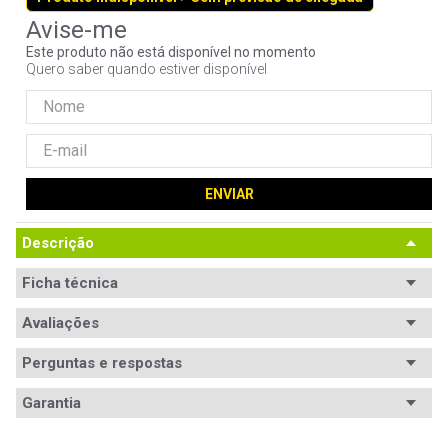
9
º
controle
Este produto não está disponível no momento
10
º
hd
Quero saber quando estiver disponível
ENVIAR
Descrição
Ficha técnica
Avaliações
Perguntas e respostas
Avaliações
Garantia
Tem esse produto? Seja o primeiro a avaliá-lo!