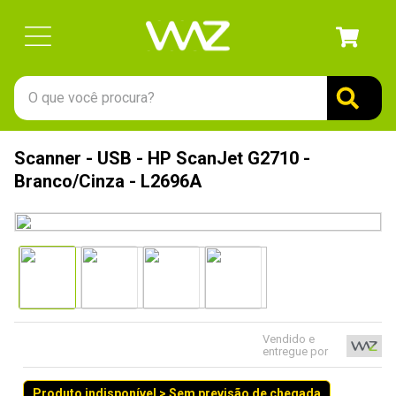
O que você procura?
TERMOS MAIS BUSCADOS
Scanner - USB - HP ScanJet G2710 -
1
º
gabinete
Branco/Cinza - L2696A
2
º
keychron
3
º
teclado
4
º
ssd
5
º
openbox
6
º
mouse
Vendido e
entregue por
7
º
jonsbo
8
º
fractal
Produto indisponível > Sem previsão de chegada