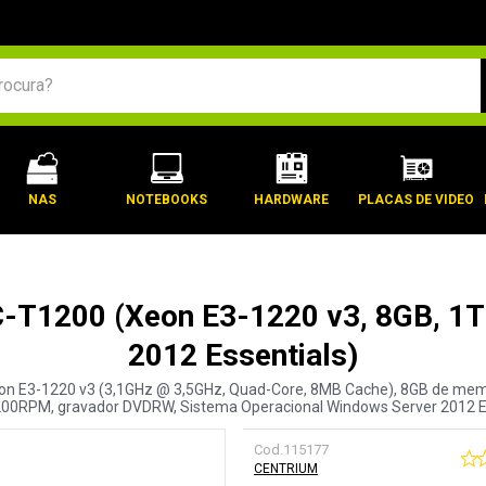
BUSCADOS
NAS
NOTEBOOKS
HARDWARE
PLACAS DE VIDEO
SC-T1200 (Xeon E3-1220 v3, 8GB, 1
2012 Essentials)
eon E3-1220 v3 (3,1GHz @ 3,5GHz, Quad-Core, 8MB Cache), 8GB de memó
200RPM, gravador DVDRW, Sistema Operacional Windows Server 2012 Es
Cod.
115177
CENTRIUM