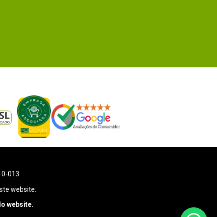
110-013
ste website.
o website.