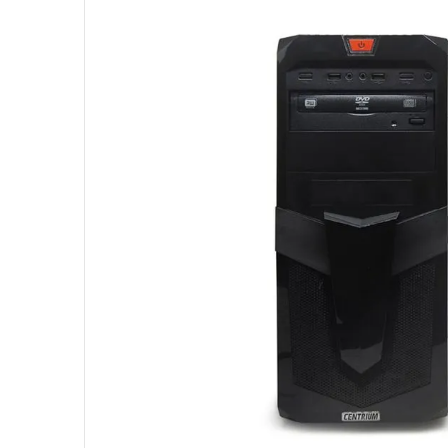
10
º
fractal