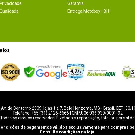
 Privacidade
Garantia
 Qualidade
Entrega Motoboy - BH
elos
-
Av. do Contorno 2939
, lojas 1 a 7,
Belo Horizonte
,
MG
- Brasil. CEP: 30.
Telefone:
+55 (31) 2126-6666
| CNPJ: 06.036.939/0001-92
Todos os direitos reservados. É vetada a reprodução, total ou parcial de
condições de pagamentos válidos exclusivamente para compras pel
Consulte condições na loja.