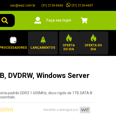
sac@waz.com.br
(31) 2126-6607
(31) 2126-6666
Faça seu login
OFERTA
OFERTA DO
PROCESSADORES
LANÇAMENTOS
DO DIA
DIA
TB, DVDRW, Windows Server
ria padrão DDR3 1.600MHz, disco rígido de 1TB SATA III
sentials.
Vendido e entregue por