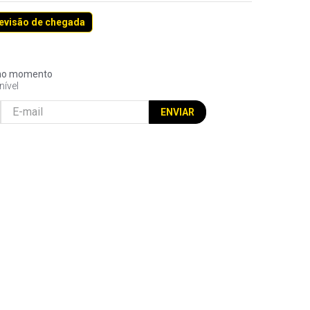
revisão de chegada
l no momento
nível
ENVIAR