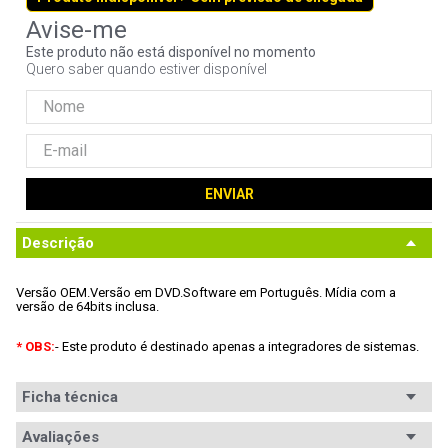
9
º
fractal
Este produto não está disponível no momento
10
º
ventoinha
Quero saber quando estiver disponível
ENVIAR
Descrição
Versão OEM
.
Versão em DVD
.
Software em Português.
 Mídia com a 
versão de 64bits inclusa.
* OBS:
- Este produto é destinado apenas a integradores de sistemas.
Ficha técnica
Avaliações