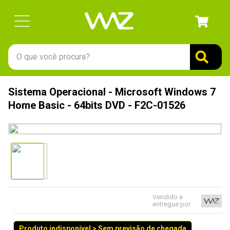
O que você procura?
TERMOS MAIS BUSCADOS
Sistema Operacional - Microsoft Windows 7
1
º
gabinete
Home Basic - 64bits DVD - F2C-01526
2
º
keychron
3
º
teclado
4
º
ssd
5
º
openbox
6
º
jonsbo
Vendido e
entregue por
7
º
mouse
8
º
controle
Produto indisponível > Sem previsão de chegada