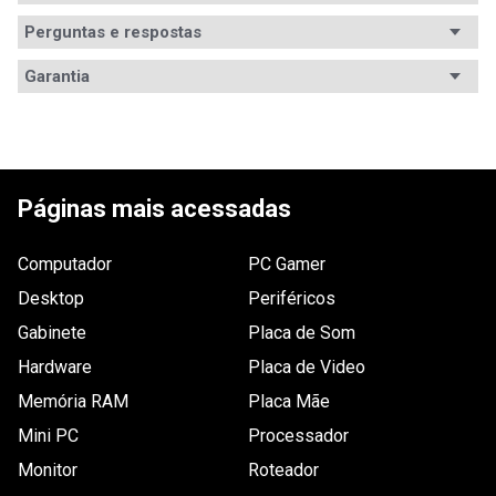
Perguntas e respostas
Avaliações
Garantia
Tem esse produto? Seja o primeiro a avaliá-lo!
ESCREVER AVALIAÇÃO
Páginas mais acessadas
Computador
PC Gamer
Desktop
Periféricos
Gabinete
Placa de Som
Hardware
Placa de Video
Memória RAM
Placa Mãe
Mini PC
Processador
Monitor
Roteador