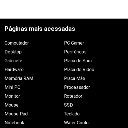
Tem esse produto? Seja o primeiro a avaliá-lo!
Garantia
12 meses de garantia
ESCREVER AVALIAÇÃO
Páginas mais acessadas
Computador
PC Gamer
Desktop
Periféricos
Gabinete
Placa de Som
Hardware
Placa de Video
Memória RAM
Placa Mãe
Mini PC
Processador
Monitor
Roteador
Mouse
SSD
Mouse Pad
Teclado
Notebook
Water Cooler