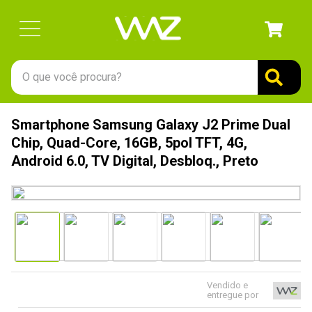
O que você procura?
TERMOS MAIS BUSCADOS
Smartphone Samsung Galaxy J2 Prime Dual
1
º
gabinete
Chip, Quad-Core, 16GB, 5pol TFT, 4G,
2
º
keychron
Android 6.0, TV Digital, Desbloq., Preto
3
º
ssd
4
º
teclado
5
º
openbox
6
º
mouse
7
º
jonsbo
Vendido e
entregue por
8
º
controle