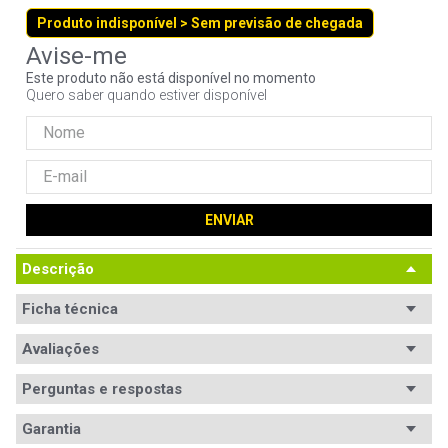
9
º
noctua
Produto indisponível > Sem previsão de chegada
10
º
fractal
Este produto não está disponível no momento
Quero saber quando estiver disponível
ENVIAR
Descrição
Ficha técnica
Avaliações
Perguntas e respostas
Avaliações
Garantia