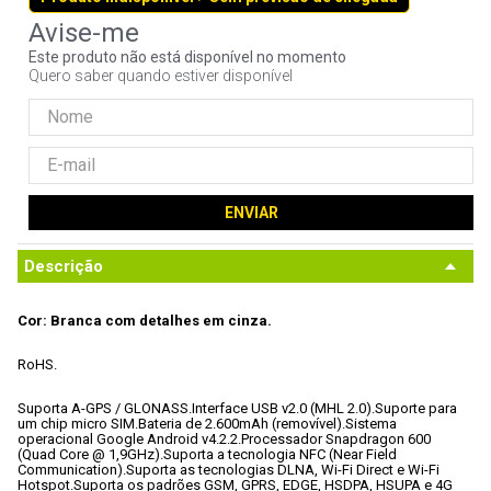
9
º
controle
Este produto não está disponível no momento
10
º
hd
Quero saber quando estiver disponível
ENVIAR
Descrição
Cor: Branca com detalhes em cinza.
RoHS.
Suporta A-GPS / GLONASS.
Interface USB v2.0 (MHL 2.0).
Suporte para 
um chip micro SIM
.
Bateria de 2.600mAh (removível).
Sistema 
operacional Google Android v4.2.2.
Processador Snapdragon 600 
(Quad Core @ 1,9GHz).
Suporta a tecnologia NFC (Near Field 
Communication).
Suporta as tecnologias DLNA, Wi-Fi Direct e Wi-Fi 
Hotspot.
Suporta os padrões GSM, GPRS, EDGE, HSDPA, HSUPA e 4G 