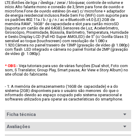
LTE.
Botões de liga / desliga / zerar / bloquear, controle de volume e 
início.
Alto falante mono e conexão de 3,5mm para fone de ouvido e 
microfone.
Fone de ouvido estéreo (in-ear) c/ microfone + adaptador 
de energia residencial inclusos.
Rede Sem Fio (WiFi) com suporte para 
os padrões 802.11a / b / g / n / ac e Bluetooth v4.0 (LE).
2GB de 
memória RAM¹, 16GB¹ de capacidade e slot para cartão microSD 
(suporta um cartão de até 64GB).
Sensores de Luz, Acelerômetro, 
Giroscópio, Proximidade, Bússola, Barômetro, Temperatura, Humidade 
e Gesto.
Display LCD (Full HD Super AMOLED) de 5" (c/ Gorilla Glass 3) 
sensível ao toque (touchscreen) com resolução de 1.080 x 
1.920.
Câmera no painel traseiro de 13MP (gravação de vídeo @ 1.080p) 
com flash  LED integrado e câmera no painel frontal de 2MP (gravação 
de vídeo @  1.080p).
* OBS:
- Veja tutoriais para uso de várias funções (Dual shot, Foto com 
som, S Translator, Group Play, Smart pause, Air View e Story Album) no 
site oficial do fabricante.
- 1: 
A memória de armazenamento (16GB de  capacidade) e a do 
sistema (2GB) disponíveis para o usuário são menores  do que o 
informado devido ao espaço ocupado pelo sistema operacional e  
softwares utilizados para operar as características do smartphone.
Ficha técnica
Avaliações
Ficha
Código WAZ
Técnica