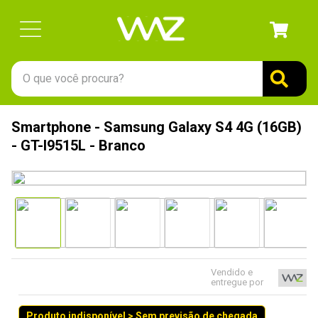
O que você procura?
TERMOS MAIS BUSCADOS
Smartphone - Samsung Galaxy S4 4G (16GB)
1
º
gabinete
- GT-I9515L - Branco
2
º
keychron
3
º
teclado
4
º
ssd
5
º
openbox
6
º
mouse
Vendido e
entregue por
7
º
jonsbo
8
º
fractal
Produto indisponível > Sem previsão de chegada