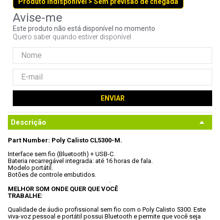
Produto indisponível > Sem previsão de chegada
9
º
controle
10
º
hd
Este produto não está disponível no momento
Quero saber quando estiver disponível
ENVIAR
Descrição
Part Number: Poly Calisto CL5300-M.
Interface sem fio (Bluetooth) + USB-C.
Bateria recarregável integrada: até 16 horas de fala.
Modelo portátil.
MELHOR SOM ONDE QUER QUE VOCÊ

TRABALHE:
Qualidade de áudio profissional sem fio com o Poly Calisto 5300. Este

viva-voz pessoal e portátil possui Bluetooth e permite que você seja
