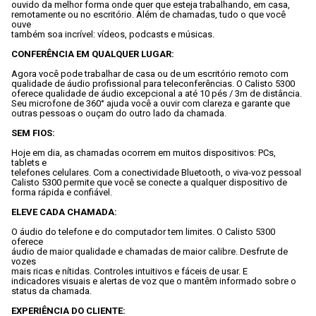
ouvido da melhor forma onde quer que esteja trabalhando, em casa,

remotamente ou no escritório. Além de chamadas, tudo o que você 
ouve

também soa incrível: vídeos, podcasts e músicas.
CONFERÊNCIA EM QUALQUER LUGAR:
Agora você pode trabalhar de casa ou de um escritório remoto com

qualidade de áudio profissional para teleconferências. O Calisto 5300

oferece qualidade de áudio excepcional a até 10 pés / 3m de distância.

Seu microfone de 360° ajuda você a ouvir com clareza e garante que

outras pessoas o ouçam do outro lado da chamada.
SEM FIOS:
Hoje em dia, as chamadas ocorrem em muitos dispositivos: PCs, 
tablets e

telefones celulares. Com a conectividade Bluetooth, o viva-voz pessoal

Calisto 5300 permite que você se conecte a qualquer dispositivo de

forma rápida e confiável.
ELEVE CADA CHAMADA:
O áudio do telefone e do computador tem limites. O Calisto 5300 
oferece

áudio de maior qualidade e chamadas de maior calibre. Desfrute de 
vozes

mais ricas e nítidas. Controles intuitivos e fáceis de usar. E

indicadores visuais e alertas de voz que o mantêm informado sobre o

status da chamada.
EXPERIÊNCIA DO CLIENTE: