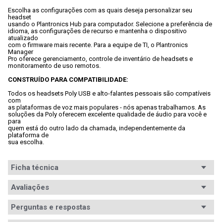
Escolha as configurações com as quais deseja personalizar seu 
headset

usando o Plantronics Hub para computador. Selecione a preferência de

idioma, as configurações de recurso e mantenha o dispositivo 
atualizado

com o firmware mais recente. Para a equipe de TI, o Plantronics 
Manager

Pro oferece gerenciamento, controle de inventário de headsets e

monitoramento de uso remotos.
CONSTRUÍDO PARA COMPATIBILIDADE:
Todos os headsets Poly USB e alto-falantes pessoais são compatíveis 
com

as plataformas de voz mais populares - nós apenas trabalhamos. As

soluções da Poly oferecem excelente qualidade de áudio para você e 
para

quem está do outro lado da chamada, independentemente da 
plataforma de

sua escolha.

Ficha técnica
Conteúdo da
Avaliações
Speakerphone Poly Calisto 5300M.
embalagem
Perguntas e respostas
Equipamentos
Dispositivos com conexão Bluetooth v5.0 e USB-C.
Avaliações