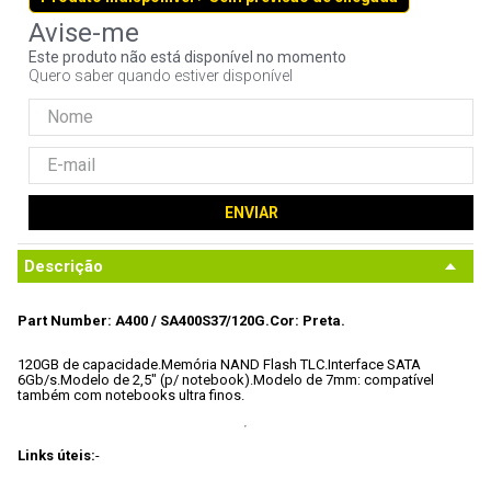
9
º
controle
Este produto não está disponível no momento
10
º
hd
Quero saber quando estiver disponível
ENVIAR
Descrição
Part Number: A400 / SA400S37/120G.
Cor: 
Preta.
120GB de capacidade.
Memória NAND Flash TLC.
Interface SATA 
6Gb/s.
Modelo de 2,5" (p/ notebook).
Modelo de 7mm: compatível 
também com notebooks ultra finos.
Links úteis:
- 