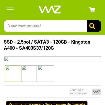
O que você procura?
TERMOS MAIS BUSCADOS
SSD - 2,5pol / SATA3 - 120GB - Kingston
1
º
gabinete
A400 - SA400S37/120G
2
º
keychron
3
º
teclado
4
º
ssd
5
º
openbox
6
º
mouse
Vendido e
entregue por
7
º
jonsbo
8
º
fractal
Produto indisponível > Sem previsão de chegada