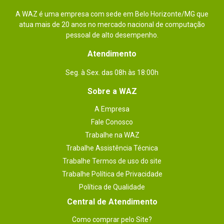
Essa avaliação foi útil?
1
0
A WAZ é uma empresa com sede em Belo Horizonte/MG que
atua mais de 20 anos no mercado nacional de computação
pessoal de alto desempenho.
Enviado há
7 anos
Atendimento
SSD dão um upgrade de velocidade em
Seg. à Sex. das 08h às 18:00h
muitos computadores para acesso aos
arquivos e ao sistema operacional. O
Sobre a WAZ
Windows passa a ligar em 10 segundos
A Empresa
ou menos. Sempre compro na WAZ
Fale Conosco
pois possuem pronta entrega além das
Trabalhe na WAZ
Trabalhe Assistência Técnica
marcas mais confiáveis.
Trabalhe Termos de uso do site
Por
:
Luiz E.
Trabalhe Política de Privacidade
Política de Qualidade
Essa avaliação foi útil?
0
0
Central de Atendimento
Como comprar pelo Site?