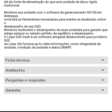
útil da fonte de alimentação do que uma unidade de disco rígido

tradicional. 
Monitore sua unidade com o software de gerenciamento NS100 em 
destaque,

você terá as ferramentas necessárias para manter-se atualizado sobre 
o

desempenho da sua SSD. 
Monitore facilmente o desempenho de suas unidades para garantir que

esteja sempre no estado perfeito de equilíbrio e desempenho. 
O Lexar SSD Dash é um software amigável desenvolvido para produtos 
SSD

da Lexar. Ele fornece up-to-date informações, como integridade da

unidade, condição da unidade e status SMART.
Ficha técnica
Conteúdo da
Avaliações
1x Unidade de armazenamento
embalagem
Perguntas e respostas
Capacidade
256GB
Avaliações
Garantia
Cache
Não especificado
Tem esse produto? Seja o primeiro a avaliá-lo!
Garantia
12 meses de garantia
Interface
SATA
Informações
A garantia deste produto é exercida com o fabricante 
ESCREVER AVALIAÇÃO