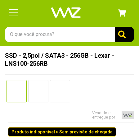
O que você procura?
TERMOS MAIS BUSCADOS
SSD - 2,5pol / SATA3 - 256GB - Lexar -
1
º
gabinete
LNS100-256RB
2
º
keychron
3
º
ssd
4
º
teclado
5
º
openbox
6
º
mouse
Vendido e
entregue por
7
º
jonsbo
Produto indisponível > Sem previsão de chegada
8
º
controle