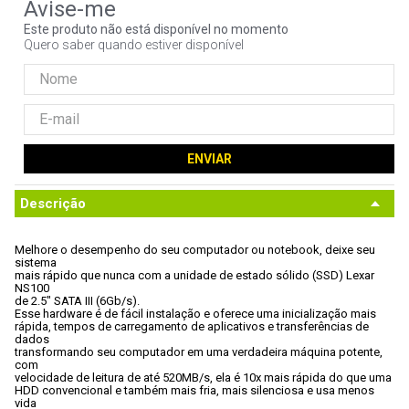
9
º
noctua
Este produto não está disponível no momento
Quero saber quando estiver disponível
10
º
fractal
ENVIAR
Descrição
Melhore o desempenho do seu computador ou notebook, deixe seu 
sistema

mais rápido que nunca com a unidade de estado sólido (SSD) Lexar 
NS100

de 2.5" SATA III (6Gb/s). 
Esse hardware é de fácil instalação e oferece uma inicialização mais

rápida, tempos de carregamento de aplicativos e transferências de 
dados

transformando seu computador em uma verdadeira máquina potente, 
com

velocidade de leitura de até 520MB/s, ela é 10x mais rápida do que uma

HDD convencional e também mais fria, mais silenciosa e usa menos 
vida
