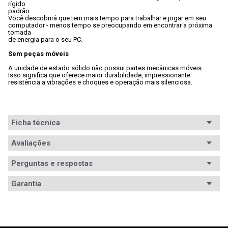
rígido

padrão. 
Você descobrirá que tem mais tempo para trabalhar e jogar em seu

computador - menos tempo se preocupando em encontrar a próxima 
tomada

de energia para o seu PC.
Sem peças móveis
A unidade de estado sólido não possui partes mecânicas móveis. 
Isso significa que oferece maior durabilidade, impressionante

resistência a vibrações e choques e operação mais silenciosa.
Ficha técnica
Conteúdo da
Avaliações
1x Unidade de armazenamento

1x Documentação
embalagem
Perguntas e respostas
Capacidade
480GB
Avaliações
Garantia
Cache
Não especificado
Tem esse produto? Seja o primeiro a avaliá-lo!
Garantia
12 meses de garantia
Interface
SATA
ESCREVER AVALIAÇÃO