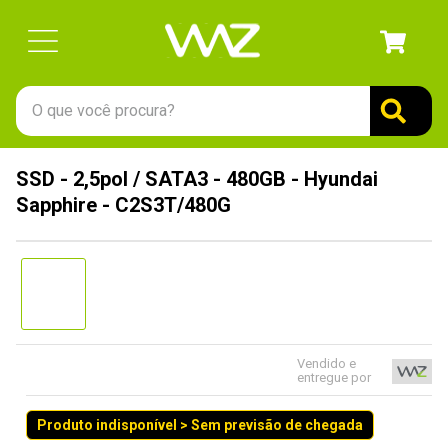
O que você procura?
TERMOS MAIS BUSCADOS
SSD - 2,5pol / SATA3 - 480GB - Hyundai
1
º
gabinete
Sapphire - C2S3T/480G
2
º
keychron
3
º
teclado
4
º
ssd
5
º
openbox
6
º
mouse
Vendido e
entregue por
7
º
jonsbo
Produto indisponível > Sem previsão de chegada
8
º
fractal