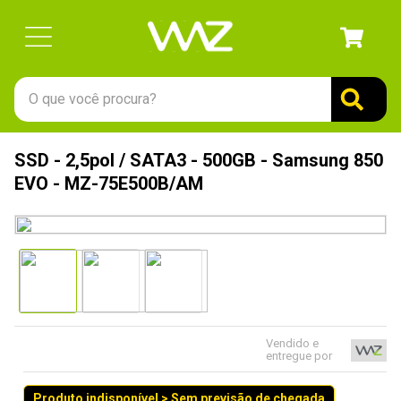
O que você procura?
TERMOS MAIS BUSCADOS
SSD - 2,5pol / SATA3 - 500GB - Samsung 850
1
º
gabinete
EVO - MZ-75E500B/AM
2
º
keychron
3
º
teclado
4
º
ssd
5
º
openbox
6
º
mouse
Vendido e
entregue por
7
º
jonsbo
8
º
fractal
Produto indisponível > Sem previsão de chegada