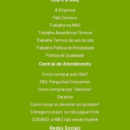
nele de clone (é somente de dados ) se
vc for clonar um HD com varias
A Empresa
Fale Conosco
partições de boot (tipo um HD de
Trabalhe na WAZ
bootda dell ) com 4 partições melhor
Trabalhe Assistência Técnica
baixa o software de clonagem
Trabalhe Termos de uso do site
separado. - Uma dica para a WAZ é
Trabalhe Política de Privacidade
sugerir na compra a gavetinha de
Política de Qualidade
encaixe de adaptação para desktop
Central de Atendimento
Como comprar pelo Site?
Por
:
Emerson M.
De
:
Jandaia do Sul - PR
FAQ: Perguntas Frequentes
Essa avaliação foi útil?
0
2
Como comprar por Telefone?
Garantia
Como trocar ou devolver um produto?
Enviado há
10 anos
Entrega no prazo: ou não pague frete
CUIDADO: a WAZ não vende Starlink
Excelente disco. Meu notebook ficou
Redes Sociais