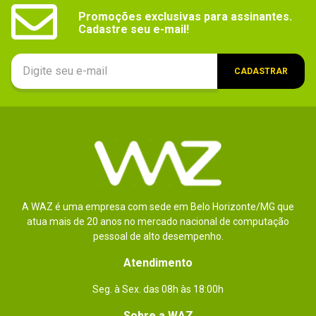
jogos. Acompanha a plataforma
Promoções exclusivas para assinantes.

Samsung Magician, que permite
Cadastre seu e-mail!
optimizar o desempenho de acordo
com o gosto do usuário. Recomendo a
CADASTRAR
todos!
Por
:
Hugo D.
Essa avaliação foi útil?
3
0
Enviado há
10 anos
A WAZ é uma empresa com sede em Belo Horizonte/MG que
atua mais de 20 anos no mercado nacional de computação
Otimo, HD rapido simples de instalar,
pessoal de alto desempenho.
SUPER RECOMENDO meu pc icou uns
Atendimento
500% mais rapdio , melhor
Seg. à Sex. das 08h às 18:00h
investimento.... O software que vem
Sobre a WAZ