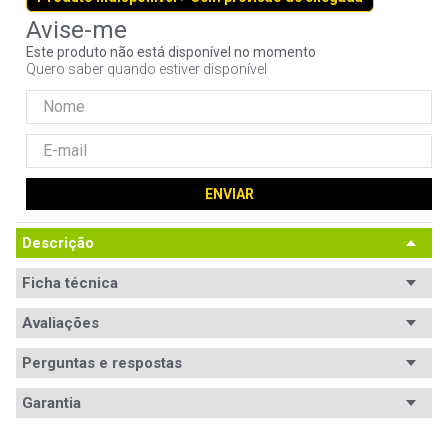
9
º
controle
Este produto não está disponível no momento
10
º
hd
Quero saber quando estiver disponível
ENVIAR
Descrição
Ficha técnica
Conteúdo da
Avaliações
Não especificado.
embalagem
Perguntas e respostas
Capacidade
500GB
Avaliações
Garantia
Cache
512MB.
Garantia
12 meses de garantia